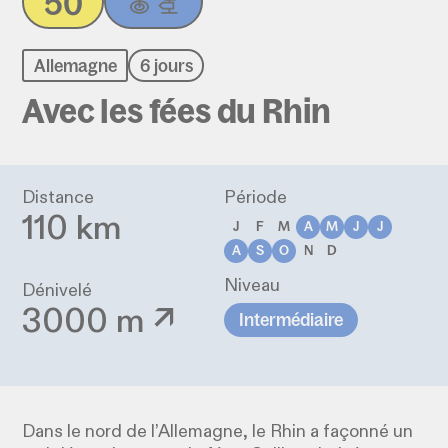
50
Allemagne
6 jours
Avec les fées du Rhin
Distance
Période
110 km
J
F
M
A
M
J
J
A
S
O
N
D
Niveau
Dénivelé
3000 m ↗
Intermédiaire
Dans le nord de l’Allemagne, le Rhin a façonné un