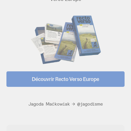
Découvrir Recto Verso Europe
Jagoda Maćkowiak → @jagodisme