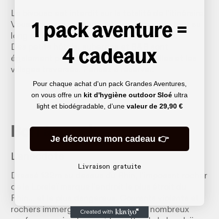
Le bivouac est interdit sur la totalité de l'itinéraire.
1 pack aventure =
Vous trouverez cependant des campings tout au
long du sentier pour des nuits bon marché.
4 cadeaux
Des petits hôtels, auberges et B&B sont
également présents dans toutes les villes et les
villages traversés. Pensez à réserver.
Pour chaque achat d'un pack Grandes Aventures,
on vous offre un
kit d'hygiène outdoor Sloé
ultra
light et biodégradable, d’une
valeur de
29,90 €
Bon à savoir
Je découvre mon cadeau 👉
L’anecdote
Livraison gratuite
Dressé 132m au dessus du Rhin, l’imposant rocher
de la Loreleï marque l’endroit le plus étroit du
Rhin… et le plus dangereux. Courants violents et
rochers immergés ont provoqué de nombreux