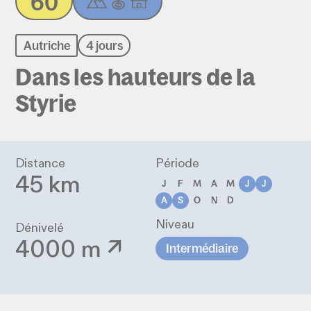
60
Autriche
4 jours
Dans les hauteurs de la
Styrie
Distance
Période
45 km
J
F
M
A
M
J
J
A
S
O
N
D
Niveau
Dénivelé
4000 m ↗
Intermédiaire