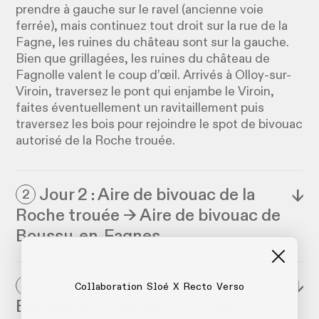
prendre à gauche sur le ravel (ancienne voie
ferrée), mais continuez tout droit sur la rue de la
Fagne, les ruines du château sont sur la gauche.
Bien que grillagées, les ruines du château de
Fagnolle valent le coup d’œil. Arrivés à Olloy-sur-
Viroin, traversez le pont qui enjambe le Viroin,
faites éventuellement un ravitaillement puis
traversez les bois pour rejoindre le spot de bivouac
autorisé de la Roche trouée.
Jour 2 : Aire de bivouac de la
↓
2
Roche trouée → Aire de bivouac de
Boussu-en-Fagnes
Jour 3 : Aire de bivouac de
↓
3
Collaboration Sloé X Recto Verso
Boussu-en-Fagnes → Aire de