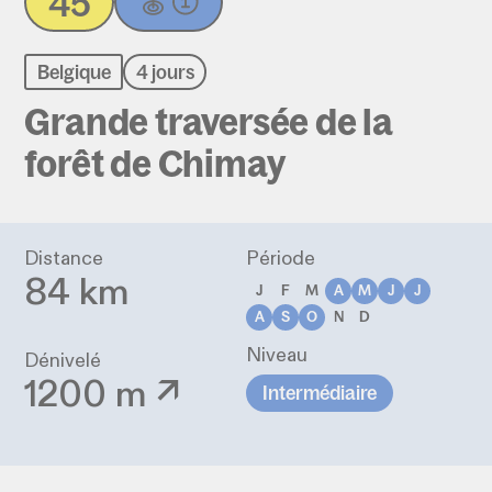
45
Belgique
4 jours
Grande traversée de la
forêt de Chimay
Distance
Période
84 km
J
F
M
A
M
J
J
A
S
O
N
D
Niveau
Dénivelé
1200 m ↗
Intermédiaire