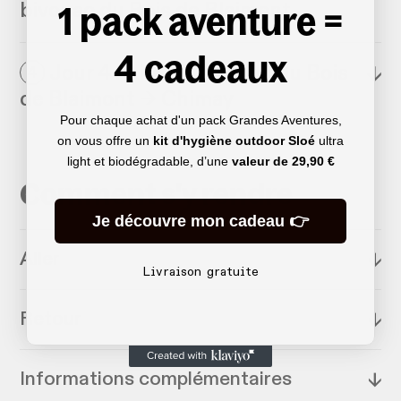
1 pack aventure =
bivouac du Bois de Blaimont
4 cadeaux
Jour 4 : Aire de bivouac du Bois
↓
4
de Blaimont → Chimay
Pour chaque achat d'un pack Grandes Aventures,
on vous offre un
kit d'hygiène outdoor Sloé
ultra
light et biodégradable, d’une
valeur de
29,90 €
Comment s'y rendre
Je découvre mon cadeau 👉
Aller
↓
Livraison gratuite
Retour
↓
Informations complémentaires
↓