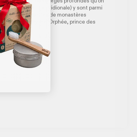
i y ont creusé des gorges profondes qu’on
ntôt alpine, tantôt méridionale) y sont parmi
Grèce, les silhouettes de monastères
es. Un décor digne d’Orphée, prince des