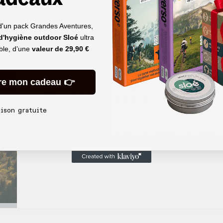
verdoyants grâce aux nombreuses rivières qu
explore en via ferrata. La faune et la flore (ta
les plus variées d’Europe. À proximité de la 
d'un pack Grandes Aventures,
orthodoxes surgissent parfois entre les arbr
 d'hygiène outdoor Sloé
ultra
poètes.
able, d’une
valeur de
29,90 €
re mon cadeau 👉
Tracé itinéraire
aison gratuite