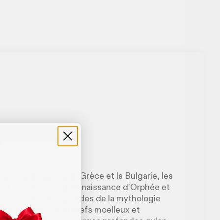
e
ssif à cheval sur la Grèce et la Bulgarie, les
re et le mythe. Lieu de naissance d’Orphée et
d’innombrables épisodes de la mythologie
pes étalent des reliefs moelleux et