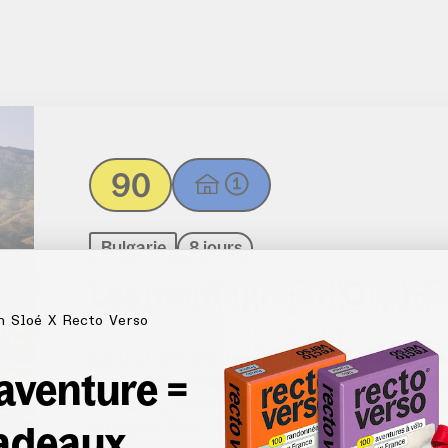
90
Bulgarie
8 jours
Les montagnes d’Orphé
n Sloé X Recto Verso
Ici, tout se mélange. Les Rhodopes sont un ma
 aventure =
Alpes et la Méditerranée, mais aussi l’histoi
Eurydice, ces montagnes ont été le théâtre 
adeaux
grecque. Pour votre propre épopée, les Rhodo