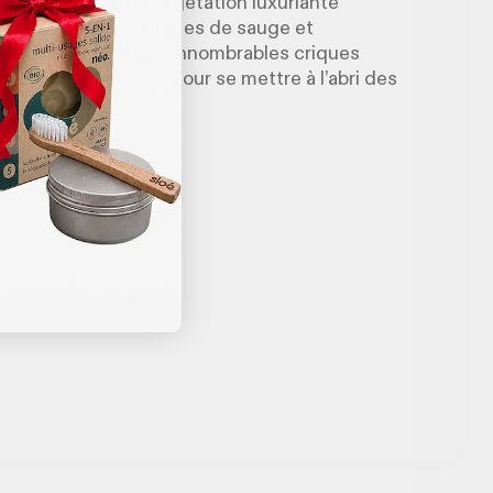
ées, toits orange, végétation luxuriante
ui embaume l’air d’arômes de sauge et
succès à l’appel des innombrables criques
ront indispensables pour se mettre à l’abri des