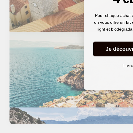
Pour chaque achat 
on vous offre un
kit
light et biodégrad
Je découv
Livr