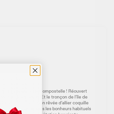
à Saint-Jacques de Compostelle ! Réouvert
enté au XIVe siècle. Et le tronçon de l’île de
dorée ») est l’occasion rêvée d’allier coquille
in, on profite de tous les bonheurs habituels