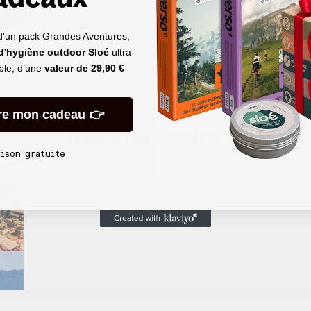
de la Croatie : villages de pêcheurs, rues pav
abreuvée par les trois ruisseaux de l’île et q
d’armoise. On résiste avec plus ou moins de 
d'un pack Grandes Aventures,
paradisiaques... où les chaussures de bain se
 d'hygiène outdoor Sloé
ultra
oursins.
able, d’une
valeur de
29,90 €
re mon cadeau 👉
Tracé itinéraire
aison gratuite