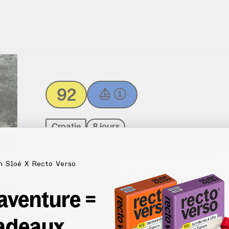
92
Croatie
8 jours
Coquille et coquillages
n Sloé X Recto Verso
Même en Croatie, tous les chemins mènent 
 aventure =
en 2015, le « Camino croate » était déjà fréqu
Krk (prononcez « Keulk », aussi appelée « l’île 
adeaux
de pèlerins et pêche aux coquillages. En chem