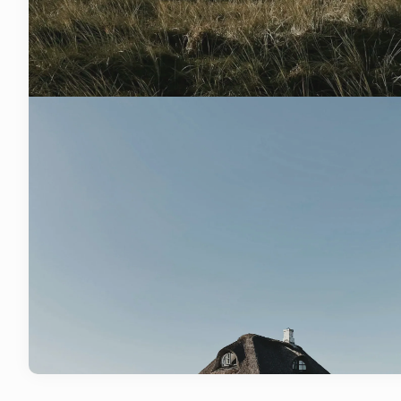
votre
Pour chaque achat 
Savon 5-en-1 Slo
d’une
Je découv
Livr