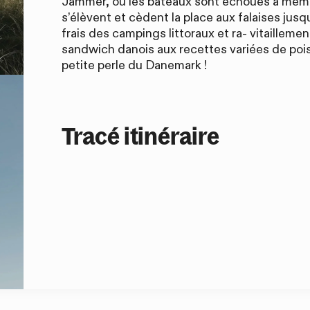
 colis 📦
Jammer, où les bateaux sont échoués à même
s’élèvent et cèdent la place aux falaises jus
frais des campings littoraux et ra- vitaillem
sandwich danois aux recettes variées de poiss
de coffret, on vous offre un
petite perle du Danemark !
é
ultra light et biodégradable,
valeur de
9,90 €
Tracé itinéraire
re mon cadeau 👉
aison gratuite