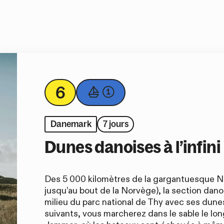
6
Danemark
7 jours
Dunes danoises à l’infini
n Sloé X Recto Verso
, on glisse
Des 5 000 kilomètres de la gargantuesque Nor
jusqu’au bout de la Norvège), la section dan
deau dans
milieu du parc national de Thy avec ses dunes
suivants, vous marcherez dans le sable le lo