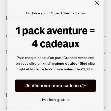
Collaboration Sloé X Recto Verso
Comment s'y rendre
1 pack aventure =
Aller
↓
4 cadeaux
Retour
↓
Pour chaque achat d'un pack Grandes Aventures,
on vous offre un
kit d'hygiène outdoor Sloé
ultra
Informations complémentaires
↓
light et biodégradable, d’une
valeur de
29,90 €
Je découvre mon cadeau 👉
Où dormir ?
Livraison gratuite
Le bivouac est théoriquement interdit en Espagne