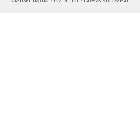
Mentions légales
/
CGV & CGU
/
Gestion des Cookies