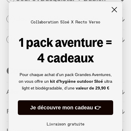
Jour 7 : Bubión → Lanjarón
↓
7
Collaboration Sloé X Recto Verso
1 pack aventure =
Jour 8 : Lanjaron → Nigüelas
↓
8
4 cadeaux
Comment s'y rendre
Pour chaque achat d'un pack Grandes Aventures,
on vous offre un
kit d'hygiène outdoor Sloé
ultra
light et biodégradable, d’une
valeur de
29,90 €
Aller
↓
Je découvre mon cadeau 👉
Retour
↓
Livraison gratuite