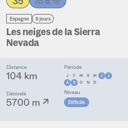
35
Espagne
8 jours
Les neiges de la Sierra
Nevada
Distance
Période
104 km
J
F
M
A
M
J
J
A
S
O
N
D
Niveau
Dénivelé
5700 m ↗
Difficile