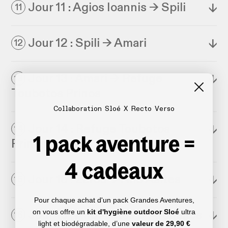
Jour 11 : Agios Ioannis → Spili
↓
11
Jour 12 : Spili → Amari
↓
12
Jour 13 : Amari → Refuge
↓
13
Toubotos Prinos
Collaboration Sloé X Recto Verso
Jour 14 : Refuge Toubotos
↓
14
1 pack aventure =
Prinos → Zaros
4 cadeaux
Jour 15 : Zaros → Ano Asites
↓
15
Pour chaque achat d'un pack Grandes Aventures,
on vous offre un
kit d'hygiène outdoor Sloé
ultra
Jour 16 : Ano Asites → Archanes
↓
16
light et biodégradable, d’une
valeur de
29,90 €