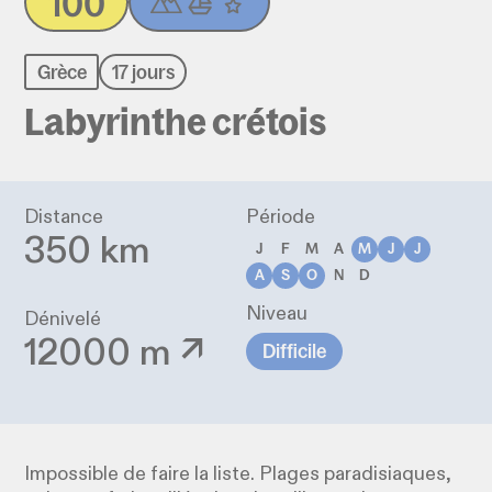
100
Grèce
17 jours
Labyrinthe crétois
Distance
Période
350 km
J
F
M
A
M
J
J
A
S
O
N
D
Niveau
Dénivelé
12000 m ↗
Difficile
Impossible de faire la liste. Plages paradisiaques,