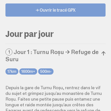
→ Ouvrir le tracé GPX
Jour par jour
Jour 1 : Turnu Roșu → Refuge de
1
↓
Suru
17km
1600m+
500m-
Depuis la gare de Turnu Roșu, rentrez dans le vif
du sujet et grimpez jusqu'au monastère de Turnu
Roșu. Faites une petite pause puis entamez une
longue et raide montée jusqu’aux crêtes des
Fagaras avant de redescendre vers le refuge de