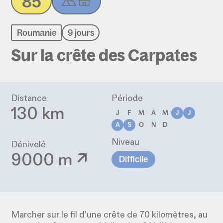
85
Roumanie
9 jours
Sur la crête des Carpates
Distance
Période
130 km
J
F
M
A
M
J
J
A
S
O
N
D
Niveau
Dénivelé
9000 m ↗
Difficile
Marcher sur le fil d’une crête de 70 kilomètres, au