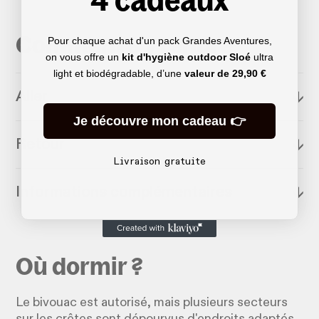
Comment s'y rendre
Pour chaque achat d'un pack Grandes Aventures,
on vous offre un
kit d'hygiène outdoor Sloé
ultra
light et biodégradable, d’une
valeur de
29,90 €
Aller
↓
Je découvre mon cadeau 👉
Retour
↓
Livraison gratuite
Informations complémentaires
↓
Où dormir ?
Le bivouac est autorisé, mais plusieurs secteurs
sur les crêtes sont dépourvus d'endroits adaptés,