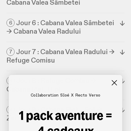
Cabana Valea Sâmbetei
Jour 6 : Cabana Valea Sâmbetei
↓
6
→ Cabana Valea Radului
Jour 7 : Cabana Valea Radului →
↓
7
Refuge Comisu
Jour 8 : Refuge Comisu →
↓
8
Cabana Plaiul Foii
Collaboration Sloé X Recto Verso
Jour 9 : Cabana Plaiul Foii →
↓
9
1 pack aventure =
Zarnesti
4 cadeaux