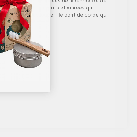
rgues basaltiques » nées de la rencontre de
. Attention aux forts vents et marées qui
rincipal. À ne pas louper : le pont de corde qui