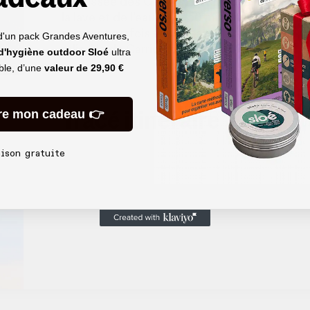
Chaussée des Géants, formations dites « d’o
la lave et de l’eau, il y a 50 millions d’années
pourront parfois vous écarter de l’itinéraire p
d'un pack Grandes Aventures,
relie l’île de Carrick-a-Rede aux falaises.
 d'hygiène outdoor Sloé
ultra
able, d’une
valeur de
29,90 €
Tracé itinéraire
re mon cadeau 👉
aison gratuite