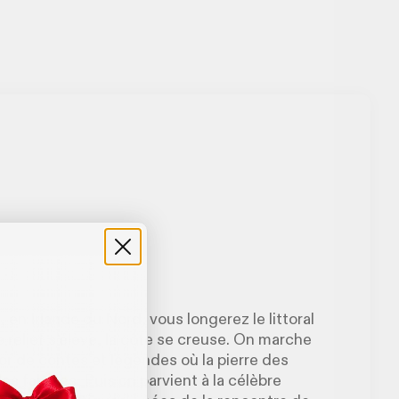
, en Irlande du Nord, vous longerez le littoral
le relief s’élève, la côte se creuse. On marche
r de contes et légendes où la pierre des
s falaises. Puis on parvient à la célèbre