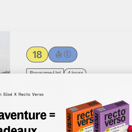
18
Royaume-Uni
4 jours
Sur les pas des géants
n Sloé X Recto Verso
Depuis la petite station balnéaire de Portrush
 aventure =
direction l’Est... et les légendes ! Peu à peu, 
le long d’une côte déchiquetée, dans un déco
adeaux
châteaux en ruine se confond avec la roche de