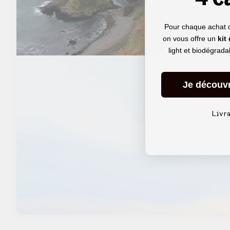
Pour chaque achat 
on vous offre un
kit
light et biodégrad
Je découv
Livr