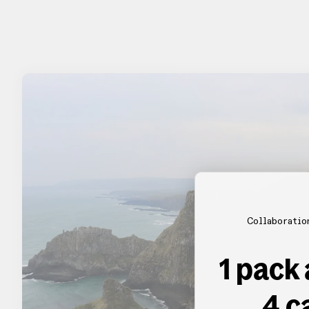
Collaboratio
1 pack
4 c