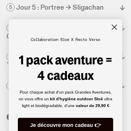
Jour 5 : Portree → Sligachan
↓
5
Jour 6 : Sligachan →
↓
6
Camasunary Bay
Collaboration Sloé X Recto Verso
1 pack aventure =
Jour 7 : Camasunary Bay →
↓
7
Torrin
4 cadeaux
Jour 8 : Torrin → Broadford
↓
8
Pour chaque achat d'un pack Grandes Aventures,
on vous offre un
kit d'hygiène outdoor Sloé
ultra
light et biodégradable, d’une
valeur de
29,90 €
Comment s'y rendre
Je découvre mon cadeau 👉