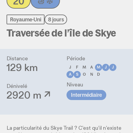
20
Royaume-Uni
8 jours
Traversée de l’île de Skye
Distance
Période
129 km
J
F
M
A
M
J
J
A
S
O
N
D
Niveau
Dénivelé
2920 m ↗
Intermédiaire
La particularité du Skye Trail ? C’est qu’il n’existe