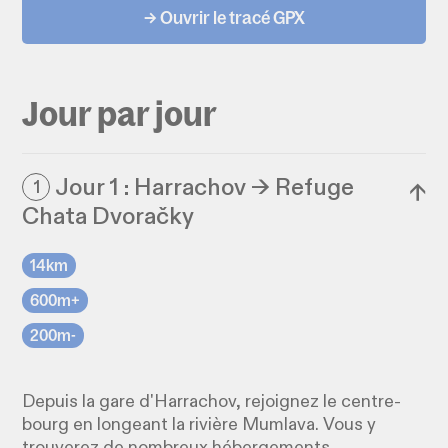
→ Ouvrir le tracé GPX
Jour par jour
Jour 1 : Harrachov → Refuge
1
↓
Chata Dvoračky
14km
600m+
200m-
Depuis la gare d'Harrachov, rejoignez le centre-
bourg en longeant la rivière Mumlava. Vous y
trouverez de nombreux hébergements