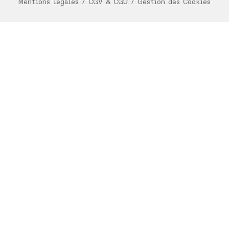
Mentions légales
/
CGV & CGU
/
Gestion des Cookies