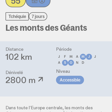
55
Tchéquie
7 jours
Les monts des Géants
Distance
Période
102 km
J
F
M
A
M
J
J
A
S
O
N
D
Niveau
Dénivelé
2800 m ↗
Accessible
Dans toute l’Europe centrale, les monts des