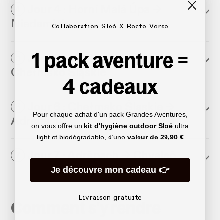
Jour 4 : Horní Malá Úpa →
↓
4
Niedamirów
Collaboration Sloé X Recto Verso
1 pack aventure =
Jour 5 : Niedamirów →
↓
5
Chełmsko Śląskie
4 cadeaux
Jour 6 : Chełmsko Śląskie →
↓
6
Pour chaque achat d'un pack Grandes Aventures,
Adršpach
on vous offre un
kit d'hygiène outdoor Sloé
ultra
light et biodégradable, d’une
valeur de
29,90 €
Jour 7 : Adršpach → Chvaleč
↓
7
Je découvre mon cadeau 👉
Livraison gratuite
Comment s'y rendre