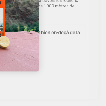
fois une cordelette à travers les rochers.
tte aussi : avec plus de 1 900 mètres de
qu’il n’y paraît !
é par Komoot, il est bien en-deçà de la
lité