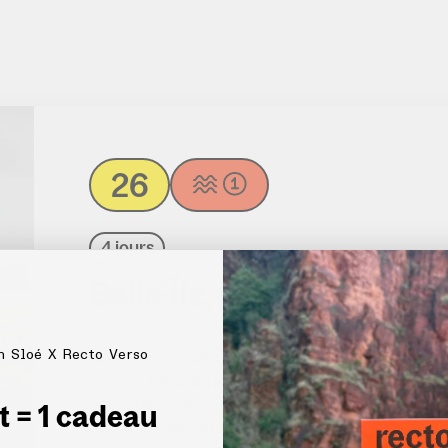
26
4 jours
Belle-Île, perle de l’Atlan
n Sloé X Recto Verso
Belle-Île-en-Mer porte bien son nom. Depuis 
des rochers impressionnants de la pointe des
paysages sauvages s'enchaînent. Chaque poin
et = 1 cadeau
une nouvelle crique. Les plages aux eaux tu