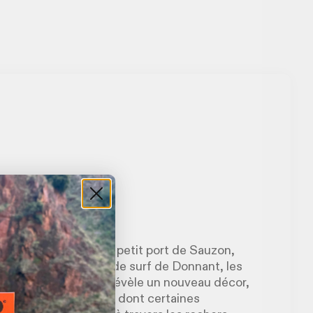
tique
le bourg du Palais au petit port de Sauzon,
 Poulains aux spots de surf de Donnant, les
te, chaque falaise révèle un nouveau décor,
rquoise se succèdent, dont certaines