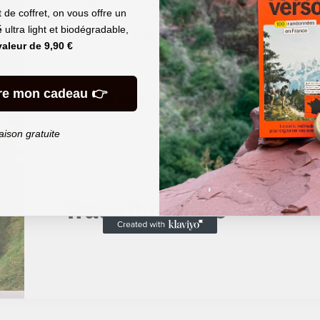
auxquelles aucun chemin ne mène – à part par
de coffret, on vous offre un
L’émerveillement est permanent, et la grimpe
é
ultra light et biodégradable,
dénivelé, le tour de Belle-Île est plus exigeant 
valeur de
9,90 €
re mon cadeau 👉
⚠️ Ne vous fiez pas au dénivelé estim
réa
aison gratuite
Tracé itinéraire