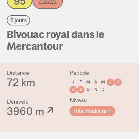
95
5 jours
Bivouac royal dans le
Mercantour
Distance
Période
72 km
J
F
M
A
M
J
J
A
S
O
N
D
Niveau
Dénivelé
3960 m ↗
Intermédiaire +