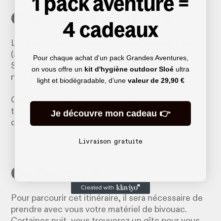
1 pack aventure =
Comment s'y rendre ?
4 cadeaux
La ligne de bus régional 670 relie Valberg à Nice
(accessible en TGV direct depuis Paris,
Pour chaque achat d'un pack Grandes Aventures,
Strasbourg, Lyon, Marseille et en Intercités de
on vous offre un
kit d'hygiène outdoor Sloé
ultra
nuit depuis Paris).
light et biodégradable, d’une
valeur de
29,90 €
Consultez les horaires des bus sur le site des
transports régionaux de Provence-Alpes-Côte-
Je découvre mon cadeau 👉
d’Azur (Zou!).
Livraison gratuite
Où dormir ?
Pour parcourir cet itinéraire, il sera nécessaire de
prendre avec vous votre matériel de bivouac.
Certaines nuit, vous trouverez un gîte pour vous