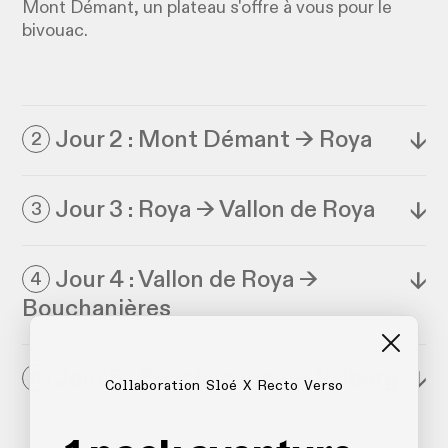
Mont Démant, un plateau s'offre à vous pour le
bivouac.
Jour 2 : Mont Démant → Roya
↓
2
Jour 3 : Roya → Vallon de Roya
↓
3
Jour 4 : Vallon de Roya →
↓
4
Bouchanières
Jour 5 : Bouchanières → Valberg
↓
5
Collaboration Sloé X Recto Verso