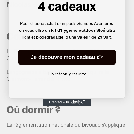
4 cadeaux
Nicolas → Langogne
Pour chaque achat d'un pack Grandes Aventures,
on vous offre un
kit d'hygiène outdoor Sloé
ultra
Comment s'y rendre ?
light et biodégradable, d’une
valeur de
29,90 €
Le Puy-en-Velay est accessible en TER depuis
Je découvre mon cadeau 👉
Clermont-Ferrand et Saint-Etienne.
Langogne se situe sur la ligne TER qui relie
Livraison gratuite
Clermont-Ferrand à Nîmes.
Où dormir ?
La réglementation nationale du bivouac s'applique.