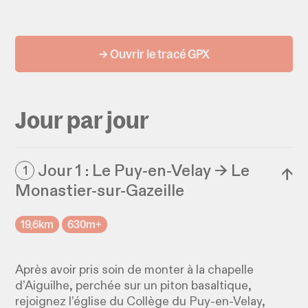
→ Ouvrir le tracé GPX
Jour par jour
Jour 1 : Le Puy-en-Velay → Le
1
↓
Monastier-sur-Gazeille
19,6km
630m+
Après avoir pris soin de monter à la chapelle
d’Aiguilhe, perchée sur un piton basaltique,
rejoignez l’église du Collège du Puy-en-Velay,