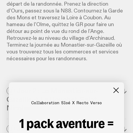
départ de la randonnée. Prenez la direction
d’Ours, passez sous la N88. Contournez la Garde
des Mons et traversez la Loire à Coubon. Au
hameau de l'Olme, quittez le GR pour faire un
détour au point de vue du rond de l'Ange.
Retrouvez-le au niveau du village d'Archinaud.
Terminez la journée au Monastier-sur-Gazeille où
vous trouverez tous les commerces et services
nécessaires pour les randonneurs.
Jour 2 : Le Monastier-sur-
↓
2
Gazeille → Le Bouchet-Saint-
Collaboration Sloé X Recto Verso
Nicolas
1 pack aventure =
Jour 3 : Le Bouchet-Saint-
↓
3