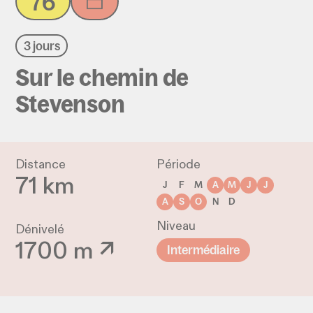
76
3 jours
Sur le chemin de
Stevenson
Distance
Période
71 km
J
F
M
A
M
J
J
A
S
O
N
D
Niveau
Dénivelé
1700 m ↗
Intermédiaire