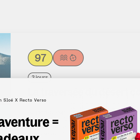
97
3 jours
La traversée du désert c
n Sloé X Recto Verso
Au pied du cap Corse vous attend le désert des
 aventure =
peuplée, elle n’a de désert que le nom. Dans 
chaîne de la Serra di Tenda et au nord par la
adeaux
repris ses droits. Des chaos rocheux aux crête