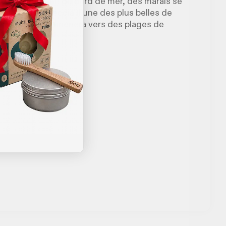
te. À l’approche du bord de mer, des marais se
plage de Saleccia (l’une des plus belles de
 sentier vous amènera vers des plages de
s.