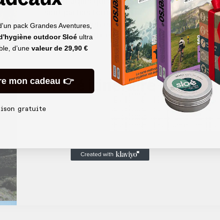
d’un maquis qui sent bon le romarin et le myr
sont parfois formés comme à l’approche de la 
Corse). Et bien évidemment, Corse oblige, le
d'un pack Grandes Aventures,
sable blanc aux eaux particulièrement limpide
 d'hygiène outdoor Sloé
ultra
able, d’une
valeur de
29,90 €
Tracé itinéraire
re mon cadeau 👉
aison gratuite