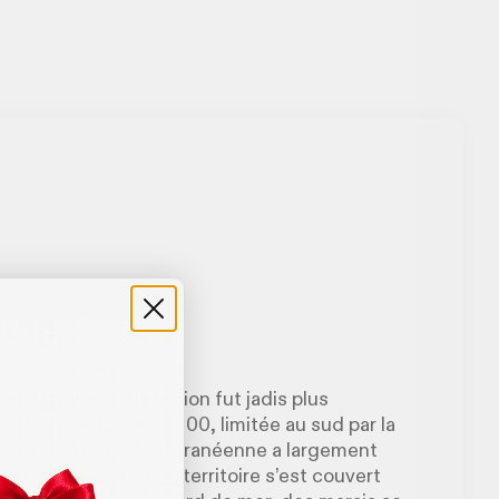
orse
 Agriates. Si la région fut jadis plus
cette zone Natura 2000, limitée au sud par la
 mer, la nature méditerranéenne a largement
s hérissées, tout le territoire s’est couvert