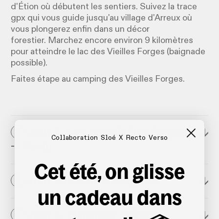
d'Étion où débutent les sentiers. Suivez la trace
gpx qui vous guide jusqu'au village d'Arreux où
vous plongerez enfin dans un décor
forestier. Marchez encore environ 9 kilomètres
pour atteindre le lac des Vieilles Forges (baignade
possible).
Faites étape au camping des Vieilles Forges.
Jour 2 : Lac des Vieilles Forges
↓
2
Collaboration Sloé X Recto Verso
→ Revin
Cet été, on glisse
Jour 3 : Revin → Hargnies
↓
3
un cadeau dans
Jour 4 : Hargnies → Givet
↓
4