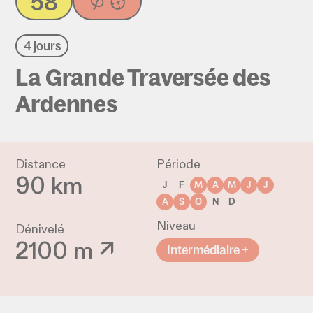
58
4 jours
La Grande Traversée des
Ardennes
Distance
Période
90 km
J
F
M
A
M
J
J
A
S
O
N
D
Niveau
Dénivelé
2100 m ↗
Intermédiaire +