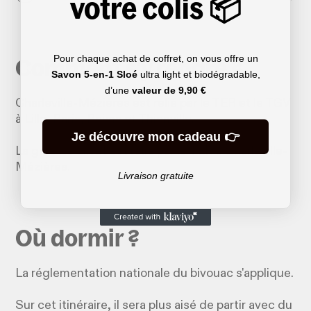
votre colis 📦
Comment s'y rendre ?
Pour chaque achat de coffret, on vous offre un
Savon 5-en-1 Sloé
ultra light et biodégradable,
d’une
valeur de
9,90 €
Charleville-Mézières est relié par le TER et le TGV
à Lille, Paris, Reims et Thionville.
Je découvre mon cadeau 👉
La gare de Givet est relié par le TER à Charleville-
Mézières.
Livraison gratuite
Où dormir ?
La réglementation nationale du bivouac s'applique.
Sur cet itinéraire, il sera plus aisé de partir avec du