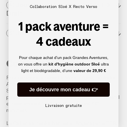
Jour 4 : Saint-Florent-le-Vieil →
↓
4
Collaboration Sloé X Recto Verso
Drain
1 pack aventure =
Jour 5 : Drain → Le Cellier
↓
5
4 cadeaux
Pour chaque achat d'un pack Grandes Aventures,
Comment s'y rendre ?
on vous offre un
kit d'hygiène outdoor Sloé
ultra
light et biodégradable, d’une
valeur de
29,90 €
Pour rejoindre le départ à Mûrs-Érigné, rejoindre
Angers (accessible par TER et TGV depuis les
Je découvre mon cadeau 👉
Sables-d’Olonne, Nantes, Rennes, Paris, Lyon)
puis emprunter le bus de ville n°3 direction Soland
et descendre à l’arrêt Château Érigné (30
Livraison gratuite
minutes).
Le Cellier est relié à Nantes et Angers par le TER.