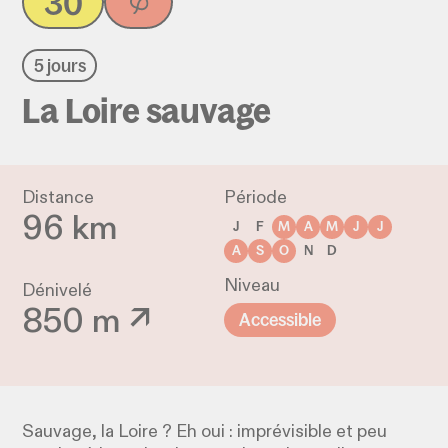
30
5 jours
La Loire sauvage
Distance
Période
96 km
J
F
M
A
M
J
J
A
S
O
N
D
Niveau
Dénivelé
850 m ↗
Accessible
Sauvage, la Loire ? Eh oui : imprévisible et peu