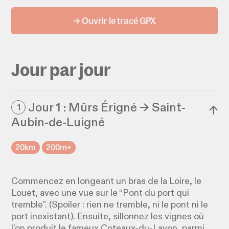
→ Ouvrir le tracé GPX
Jour par jour
Jour 1 : Mûrs Érigné → Saint-
1
↓
Aubin-de-Luigné
20km
200m+
Commencez en longeant un bras de la Loire, le
Louet, avec une vue sur le “Pont du port qui
tremble”. (Spoiler : rien ne tremble, ni le pont ni le
port inexistant). Ensuite, sillonnez les vignes où
l’on produit le fameux Coteaux-du-Layon, parmi