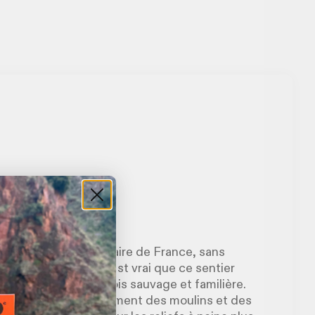
 région la plus égalitaire de France, sans
n petit paradis ? Il est vrai que ce sentier
agne idyllique, à la fois sauvage et familière.
ui coule et du défilement des moulins et des