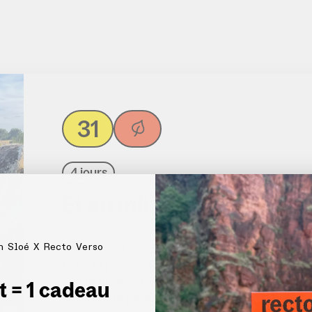
31
4 jours
Et au milieu coule l’Èvre
n Sloé X Recto Verso
Selon les statistiques, les Mauges seraient la
riche ni pauvre. Est-ce parce que ce pays est u
suit le fil sinueux de l’Èvre à travers une camp
et = 1 cadeau
On marche paisiblement, au rythme de l’eau q