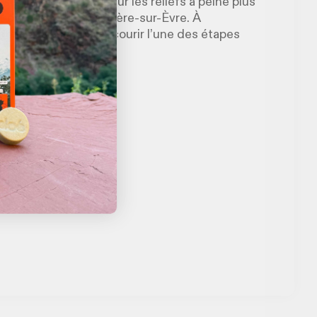
ur les plateaux ou sur les reliefs à peine plus
 de vue de La Boissière-sur-Èvre. À
 des canoës pour parcourir l’une des étapes