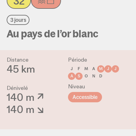
32
3 jours
Au pays de l’or blanc
Distance
Période
45 km
J
F
M
A
M
J
J
A
S
O
N
D
Niveau
Dénivelé
140 m ↗
Accessible
140 m ↘