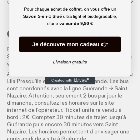
Jour 3 : La Turballe → Mesquer
↓
3
Pour chaque achat de coffret, on vous offre un
Savon 5-en-1 Sloé
ultra light et biodégradable,
d’une
valeur de
9,90 €
Comment s'y rendre ?
Je découvre mon cadeau 👉
Batz-sur-Mer est accessible en TER direct depuis
Saint-Nazaire, Nantes et les principales villes de la
Livraison gratuite
vallée de la Loire (Angers, Tours, Orléans).
Au retour, empruntez la ligne de bus n°9 du réseau
Lila Presqu'île en direction de Guérande. Les bus
sont coordonnés avec la ligne Guérande → Saint-
Nazaire. Attention, seulement 2 bus par jour le
dimanche, consultez les horaires sur le site
internet de l'opérateur. Ticket unitaire vendu à
bord : 2€. Comptez 30 minutes de trajet jusqu'à
Guérande puis encore 30 minutes vers Saint-
Nazaire. Les horaires permettent d'envisager une
après-midi de visite à Guérande.