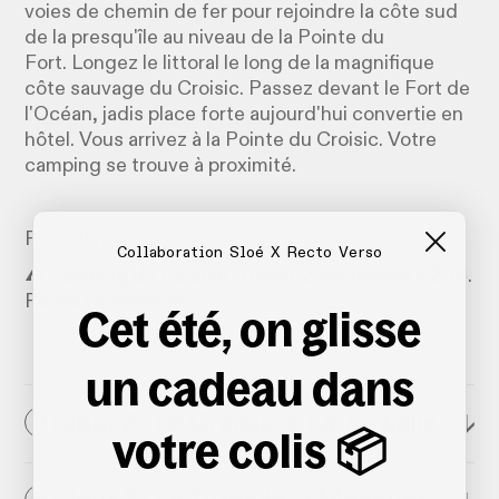
voies de chemin de fer pour rejoindre la côte sud
de la presqu'île au niveau de la Pointe du
Fort. Longez le littoral le long de la magnifique
côte sauvage du Croisic. Passez devant le Fort de
l'Océan, jadis place forte aujourd'hui convertie en
hôtel. Vous arrivez à la Pointe du Croisic. Votre
camping se trouve à proximité.
Pour dormir :
Collaboration Sloé X Recto Verso
⛺️
Camping du Paradis
: forfait 2 personnes à 23€.
Pensez à réserver.
Cet été, on glisse
un cadeau dans
Jour 2 : Le Croisic → La Turballe
↓
2
votre colis 📦