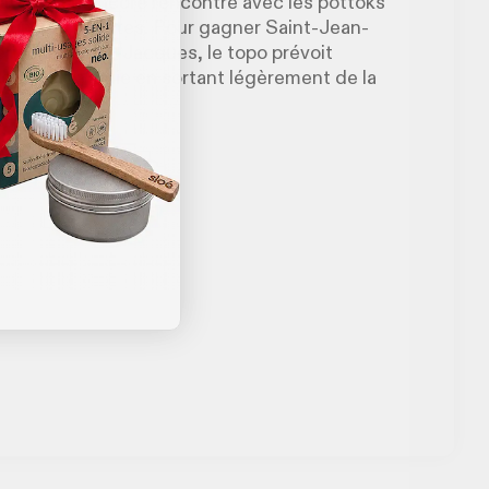
attus), ou encore rencontre avec les pottoks
s un peu hirsutes. Pour gagner Saint-Jean-
erins de Saint-Jacques, le topo prévoit
en cas de pluie en sortant légèrement de la