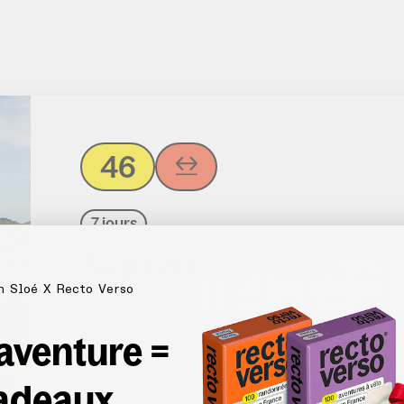
46
7 jours
Au pays des pottoks
n Sloé X Recto Verso
Cape de pluie obligatoire ! Si le Pays basque e
 aventure =
Mais un bon équipement suffira à vous mettre 
pour profiter des beautés de l’itinéraire : vi
adeaux
l’océan, vrais sentiers de montagne (parfois