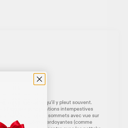
st vert, c’est parce qu’il y pleut souvent.
à l’abri des précipitations intempestives
llages blancs et rouges, sommets avec vue sur
 vertigineux), vallées verdoyantes (comme