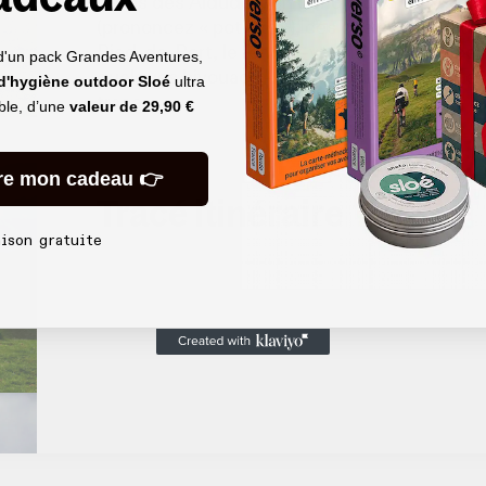
celles des Aldudes, en dehors des sentiers b
(prononcez « potioks »), ces chevaux basque
Pied-de-Port, le rendez-vous de tous les pèl
d'un pack Grandes Aventures,
quelques bivouacs – que vous pourrez éviter 
 d'hygiène outdoor Sloé
ultra
trace.
able, d’une
valeur de
29,90 €
re mon cadeau 👉
Tracé itinéraire
aison gratuite