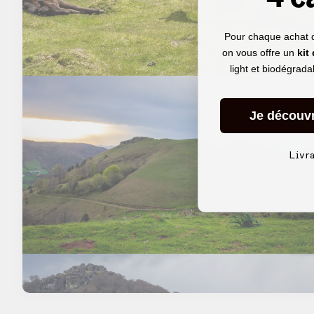
Pour chaque achat 
on vous offre un
kit
light et biodégrad
Je découv
Livr