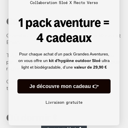
Collaboration Sloé X Recto Verso
1 pack aventure =
Comment s'y rendre ?
4 cadeaux
Guilmiliau est accessible en TER depuis Morlaix et
Brest.
Pour chaque achat d'un pack Grandes Aventures,
Telgruc-sur-Mer est accessible depuis Quimper
on vous offre un
kit d'hygiène outdoor Sloé
ultra
par le bus régional n°37 ou depuis Brest par le bus
light et biodégradable, d’une
valeur de
29,90 €
régional n°34.
Consultez les horaires des bus sur le site des
Je découvre mon cadeau 👉
transports régionaux de Bretagne (BreizhGo)
Livraison gratuite
Où dormir ?