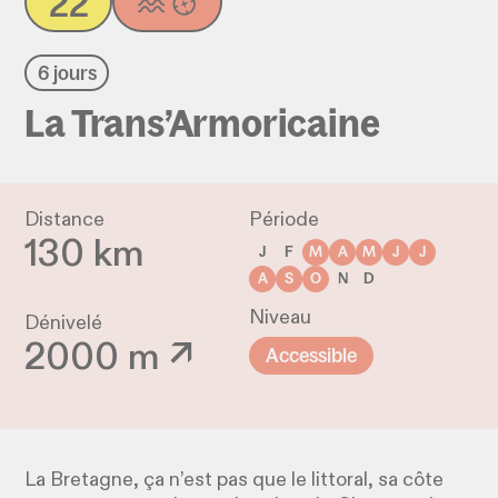
22
6 jours
La Trans’Armoricaine
Distance
Période
130 km
J
F
M
A
M
J
J
A
S
O
N
D
Niveau
Dénivelé
2000 m ↗
Accessible
La Bretagne, ça n’est pas que le littoral, sa côte