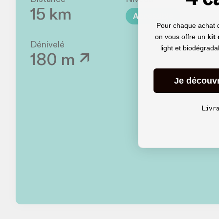
15 km
Accessible
Pour chaque achat 
on vous offre un
kit
Dénivelé
light et biodégrad
180 m ↗
Je découv
Livr