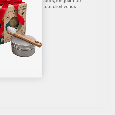
alade de prairies en bosquets, longeant de
é, des boeufs laineux tout droit venus
urs !