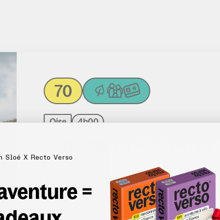
70
Oise
4h00
Le bourg hors-du-temps
n Sloé X Recto Verso
Jadis placé sur la route Paris-Amiens, Luzar
 aventure =
siècle, le tracé du chemin de fer la laisse à l’é
figé dans le temps ! Visitez d’abord les com
adeaux
belle halle du marché pour pour vous ravitaill