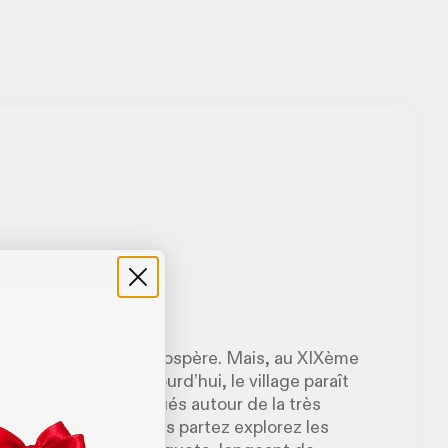
ches était un bourg prospère. Mais, au XIXème
cart... Résultat ? Aujourd’hui, le village paraît
merces de bouche situés autour de la très
er en pique-nique. Puis partez explorez les