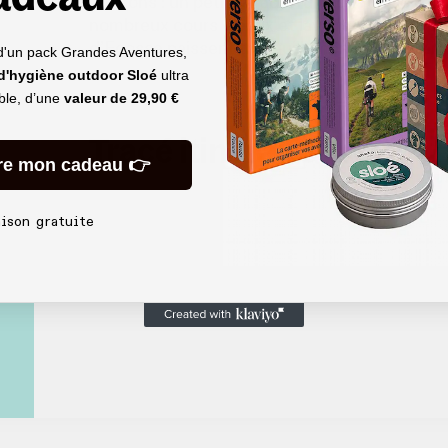
environs : un petit paradis rural où l’on se b
nombreux cours d’eaux et lavoirs. Dans un pr
d’Ecosse paissent tranquillement. On est aille
d'un pack Grandes Aventures,
 d'hygiène outdoor Sloé
ultra
able, d’une
valeur de
29,90 €
Tracé itinéraire
re mon cadeau 👉
aison gratuite