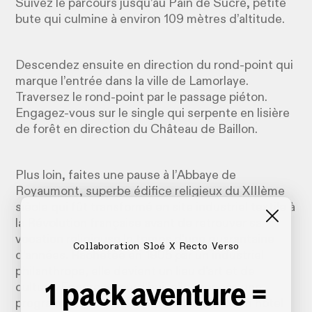
Suivez le parcours jusqu’au Pain de Sucre, petite
bute qui culmine à environ 109 mètres d’altitude.
Descendez ensuite en direction du rond-point qui
marque l’entrée dans la ville de Lamorlaye.
Traversez le rond-point par le passage piéton.
Engagez-vous sur le single qui serpente en lisière
de forêt en direction du Château de Baillon.
Plus loin, faites une pause à l’Abbaye de
Royaumont, superbe édifice religieux du XIIIème
siècle qui fût transformé en site industriel textile à
la Révolution française avant de retrouver sa
vocation religieuse le temps d'une quarantaine
Collaboration Sloé X Recto Verso
d'années. Rachetée en 1905 par un industriel
philanthrope, elle devient un lieu d'art et de
1 pack aventure =
culture. Encore aujourd'hui, elle propose une
programmation culturelle riche et abrite un hôtel