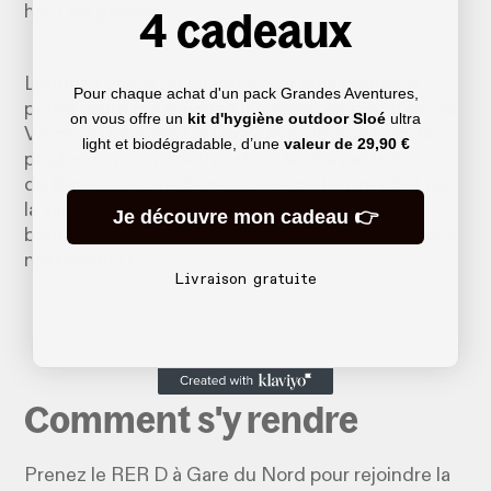
4 cadeaux
haut de gamme.
Longez l’Étang du Grand Vivier puis prenez la
Pour chaque achat d'un pack Grandes Aventures,
petite route qui traverse le champ en direction de
on vous offre un
kit d'hygiène outdoor Sloé
ultra
Viarmes. Traversez la D922 avec la plus grande
light et biodégradable, d’une
valeur de
29,90 €
prudence puis pénétrez dans la ville par la Route
de Boran. La gare de se trouve de l’autre côté de
la ville. Vous trouverez si besoin quelques
Je découvre mon cadeau 👉
boutiques dans le centre de Viarmes (boulangerie
notamment).
Livraison gratuite
Comment s'y rendre
Prenez le RER D à Gare du Nord pour rejoindre la