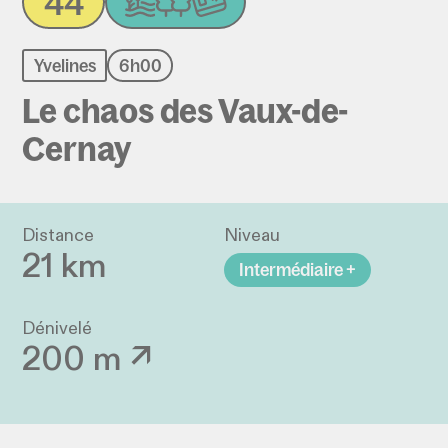
44
Yvelines
6h00
Le chaos des Vaux-de-
Cernay
Distance
Niveau
21 km
Intermédiaire +
Dénivelé
200 m ↗