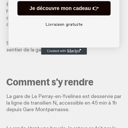
Poursuivez le tracé pour vous retrouver dans les
Je découvre mon cadeau 👉
hauteurs des Buttes d’Auffargis dans le Bois
domanial des Maréchaux. Ce chemin en hauteur
offre un joli panorama à travers les arbres.
Livraison gratuite
Suivez enfin le GR pour retrouver Auffargis et le
sentier de la gare du Perray.
Comment s'y rendre
La gare de Le Perray-en-Yvelines est desservie par
la ligne de transilien N, accessible en 45 min à 1h
depuis Gare Montparnasse.