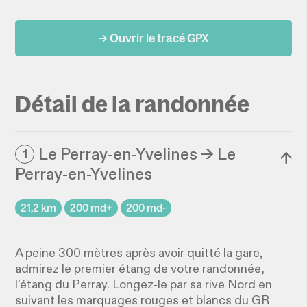
→ Ouvrir le tracé GPX
Détail de la randonnée
Le Perray-en-Yvelines → Le
1
↓
Perray-en-Yvelines
21,2 km
200 md+
200 md-
A peine 300 mètres après avoir quitté la gare,
admirez le premier étang de votre randonnée,
l’étang du Perray. Longez-le par sa rive Nord en
suivant les marquages rouges et blancs du GR