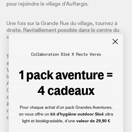
pour rejoindre le village d’Auffargis.
Une fois sur la Grande Rue du village, tournez à
droite. Ravitaillement possible dans le centre du
village (boulangerie, épicerie).
Collaboration Sloé X Recto Verso
Sortez du village par la Rue Creuse. Quittez le GR
afin de rejoindre les chemins longeant le Ru des
1 pack aventure =
Vaux et l’Etang de l’Abbaye, sur un des chemins
les plus agréables du bois des Cinq-Cents
Arpents. Une fois passée l’Abbaye des Vaux de
4 cadeaux
Cernay, le sentier longe la Réserve biologique
dirigée de la Vallée des Vaux. Au bout de celle-ci,
à quelques mètres de la trace, se trouve la
Pour chaque achat d'un pack Grandes Aventures,
cascade des Vaux de Cernay, qui fait un très joli
on vous offre un
kit d'hygiène outdoor Sloé
ultra
détour.
light et biodégradable, d’une
valeur de
29,90 €