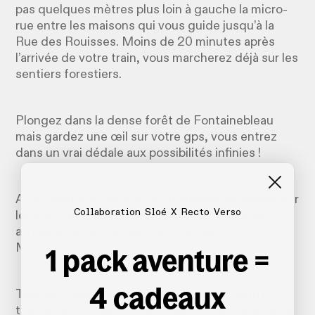
pas quelques mètres plus loin à gauche la micro-
rue entre les maisons qui vous guide jusqu’à la
Rue des Rouisses. Moins de 20 minutes après
l’arrivée de votre train, vous marcherez déjà sur les
sentiers forestiers.
Plongez dans la dense forêt de Fontainebleau
mais gardez une œil sur votre gps, vous entrez
dans un vrai dédale aux possibilités infinies !
Au kilomètre 4, profitez d’un premier panorama sur
Collaboration Sloé X Recto Verso
les alentours, puis environ 1 kilomètre plus loin
atteignez un autre point de vue, celui du Haut
Mont.
1 pack aventure =
4 cadeaux
Tournez à gauche sur la route du Râle jusqu’à
trouver le site des rochers des Princes, peuplé de