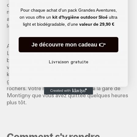
ces célèbres rochers de grès aux formes
Pour chaque achat d'un pack Grandes Aventures,
magiques caractéristiques de la région. Plus loin
on vous offre un
kit d'hygiène outdoor Sloé
ultra
au kilomètre 11,5, admirez un troisième panorama,
light et biodégradable, d’une
valeur de
29,90 €
le
point de vue de l’inspecteur général
.
Je découvre mon cadeau 👉
Avant votre retour à la gare de Montigny-sur-
Loing, profitez d’une balade autour de la Réserve
biologique dirigée de la Gorge aux Loups que l’on
Livraison gratuite
vous encourage à explorer ainsi que des derniers
kilomètres de sentiers forestiers parsemés de
grottes, de points de vue, de mares et de beaux
rochers. Votre randonnée s’achève à la gare de
Montigny que vous avez quittée quelques heures
plus tôt.
Comment s'y rendre