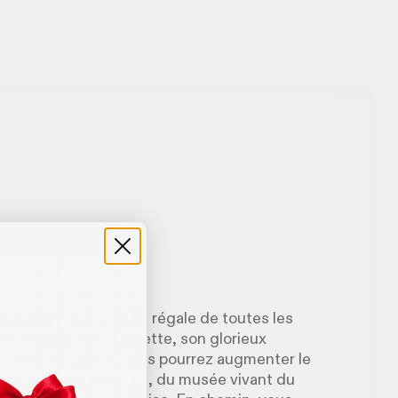
me éponyme. Ici, on se régale de toutes les
, les berges de la Nonette, son glorieux
. Selon les goûts, vous pourrez augmenter le
ollections de peinture, du musée vivant du