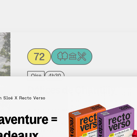
72
Oise
4h30
Délices de Chantilly
n Sloé X Recto Verso
Voici un itinéraire aussi onctueux que la crè
 aventure =
variations de Chantilly : sa forêt, ses étangs
château et ses jardins imaginés par Le Nôtre
adeaux
parcours d’une visite du château et de ses c