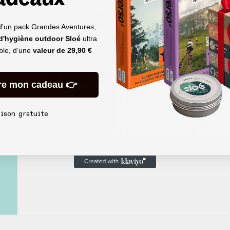
cheval – mais surtout du parc, chef d'œuvre d
ferez étape aux superbes étangs de Commelles
histoire de tester en condition la fameuse crè
d'un pack Grandes Aventures,
 d'hygiène outdoor Sloé
ultra
able, d’une
valeur de
29,90 €
Tracé itinéraire
re mon cadeau 👉
aison gratuite