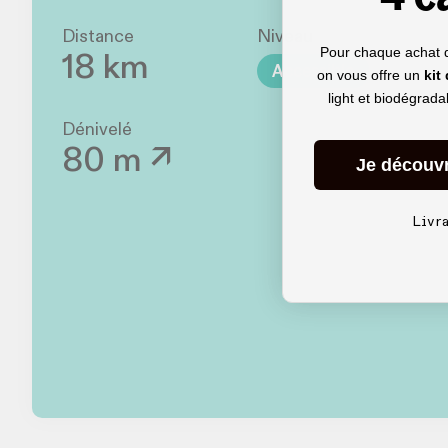
Distance
Niveau
Pour chaque achat 
18 km
Accessible
on vous offre un
kit
light et biodégrad
Dénivelé
80 m ↗
Je découv
Livr