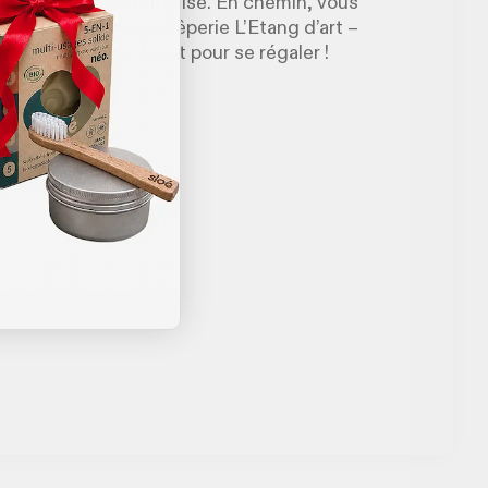
es jardins à la française. En chemin, vous
 et leur célèbre crêperie L’Etang d’art –
me. Tout ce qu’il faut pour se régaler !