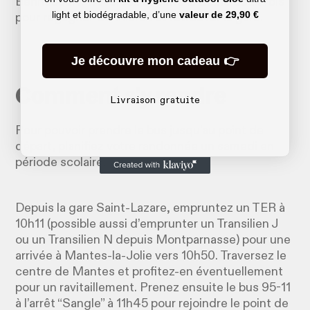
Bennecourt. Traversez ensuite la Seine deux fois
light et biodégradable, d’une
valeur de
29,90 €
pour regagner Bonnières et retrouver la gare.
Je découvre mon cadeau 👉
Comment s'y rendre
Livraison gratuite
Pour pouvoir prendre le bus jusqu’au point de
départ, planifiez votre randonnée un samedi en
période scolaire.
Depuis la gare Saint-Lazare, empruntez un TER à
10h11 (possible aussi d’emprunter un Transilien J
ou un Transilien N depuis Montparnasse) pour une
arrivée à Mantes-la-Jolie vers 10h50. Traversez le
centre de Mantes et profitez-en éventuellement
pour un ravitaillement. Prenez ensuite le bus 95-11
à l’arrêt “Sangle” à 11h45 pour rejoindre le point de