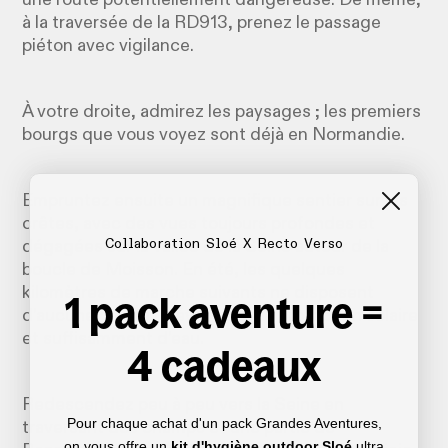
à la traversée de la RD913, prenez le passage
piéton avec vigilance.
À votre droite, admirez les paysages ; les premiers
bourgs que vous voyez sont déjà en Normandie.
Empruntez ensuite un magnifique sentier sur les
crêtes, avec des vues toujours profondes et
Collaboration Sloé X Recto Verso
dégagées sur la vallée de la Seine autour de la
boucle de Moisson. En été, les quelques
kilomètres de marche suivants ne disposent
1 pack aventure =
d’aucune ombre, prévoyez de la protection solaire
et suffisamment d’eau.
4 cadeaux
Redescendez peu à peu vers la Seine en
Pour chaque achat d'un pack Grandes Aventures,
traversant des champs et une partie de
on vous offre un
kit d'hygiène outdoor Sloé
ultra