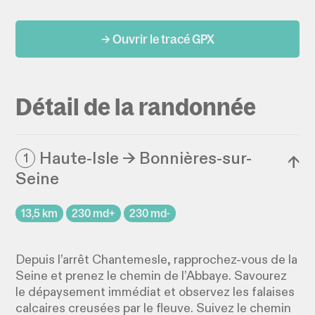
→ Ouvrir le tracé GPX
Détail de la randonnée
Haute-Isle → Bonnières-sur-
1
↓
Seine
13,5 km
230 md+
230 md-
Depuis l’arrêt Chantemesle, rapprochez-vous de la
Seine et prenez le chemin de l’Abbaye. Savourez
le dépaysement immédiat et observez les falaises
calcaires creusées par le fleuve. Suivez le chemin