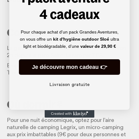
4 cadeaux
Comment s'y rendre
Pour chaque achat d'un pack Grandes Aventures,
on vous offre un
kit d'hygiène outdoor Sloé
ultra
light et biodégradable, d’une
valeur de
29,90 €
La gare de Pont-l’Évêque est accessible environ
2h depuis la gare Saint-Lazare par TER.
Empruntez la même ligne au retour depuis
Je découvre mon cadeau 👉
Trouville-Deauville pour rentrer à Paris en 2h10.
Livraison gratuite
Où dormir ?
Pour une nuit économique, optez pour l’aire
naturelle de camping Legrix, un micro-camping
aux prix imbattables (9€ pour deux personnes et