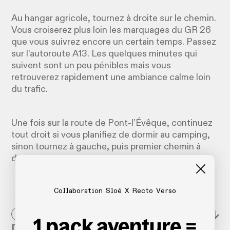
Au hangar agricole, tournez à droite sur le chemin.
Vous croiserez plus loin les marquages du GR 26
que vous suivrez encore un certain temps. Passez
sur l’autoroute A13. Les quelques minutes qui
suivent sont un peu pénibles mais vous
retrouverez rapidement une ambiance calme loin
du trafic.
Une fois sur la route de Pont-l’Évêque, continuez
tout droit si vous planifiez de dormir au camping,
sinon tournez à gauche, puis premier chemin à
droite.
Collaboration Sloé X Recto Verso
Jour 2 : Reux → Trouville-
↓
2
1 pack aventure =
Deauville