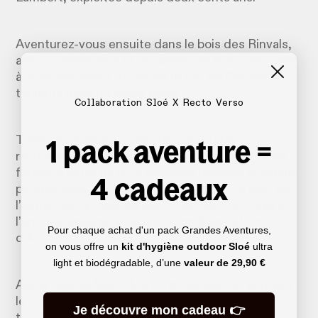
Aventurez-vous ensuite dans le bois des Rinvals,
avec un belvédère et un réseau de mini-cascades
à observer, avant de longer le fort de Cormeilles,
toujours dans un cadré boisé.
Collaboration Sloé X Recto Verso
1 pack aventure =
Traversez ensuite un secteur plus urbain
rapprochant de la Seine, en passant sous la voie
ferrée. À partir de là, le parcours propose plusieurs
4 cadeaux
perspectives sur la vallée de la Seine. On voit, sur
l’autre rive, la forêt de Saint-Germain-en-Laye et
l’énorme ensemble de la station d’épuration
Pour chaque achat d'un pack Grandes Aventures,
d’Achères.
on vous offre un
kit d'hygiène outdoor Sloé
ultra
light et biodégradable, d’une
valeur de
29,90 €
Après l’église Saint-Martin d’Herblay, on poursuit
le long du fleuve jusqu’à Conflans. À Conflans,
Je découvre mon cadeau 👉
traversée du centre ancien par ses ruelles,