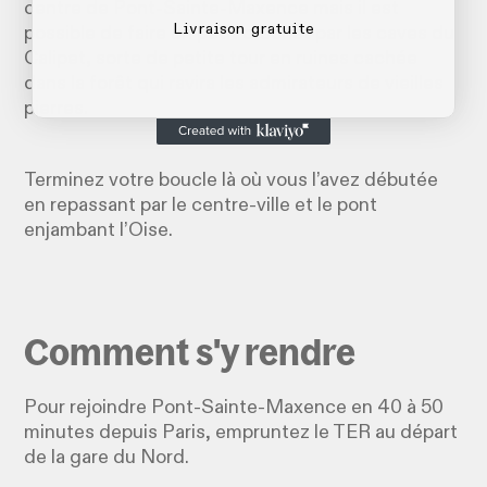
centre de Pont-Sainte-Maxence mais il est
Livraison gratuite
possible de faire un petit crochet par les caves du
Calipet, sorte de petite tour en ruines cachée
dans la forêt qui ravira les admirateurs de vieilles
pierres.
Terminez votre boucle là où vous l’avez débutée
en repassant par le centre-ville et le pont
enjambant l’Oise.
Comment s'y rendre
Pour rejoindre Pont-Sainte-Maxence en 40 à 50
minutes depuis Paris, empruntez le TER au départ
de la gare du Nord.