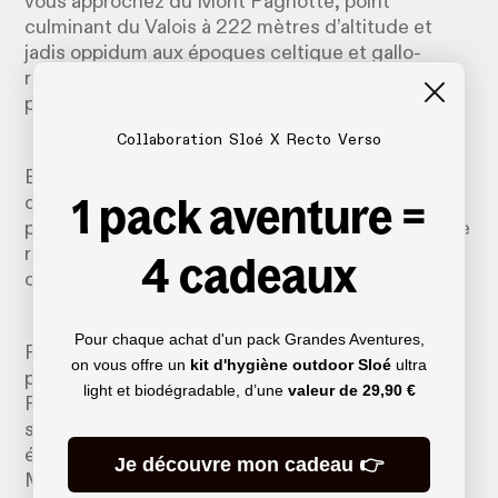
vous approchez du Mont Pagnotte, point
culminant du Valois à 222 mètres d’altitude et
jadis oppidum aux époques celtique et gallo-
romaine. Du Mont, vous pourrez admirer un joli
panorama sur la forêt.
Collaboration Sloé X Recto Verso
Empruntez ensuite les beaux sentiers forestiers
1 pack aventure =
de la forêt de Halatte jusqu’à tomber sur les
prochaines curiosités que vous croiserez sur votre
route : une étrange sculpture de sirène et un
4 cadeaux
obélisque en l’honneur de Napoléon.
Pour chaque achat d'un pack Grandes Aventures,
Rejoignez ensuite la D120. Traversez-la pour
on vous offre un
kit d'hygiène outdoor Sloé
ultra
poursuivre votre chemin sur la route de la Croix
light et biodégradable, d’une
valeur de
29,90 €
Frapotel. 1,3 kilomètre plus loin, tournez à gauche
sur le chemin du Calipet, nom emprunté au petit
éperon rocheux qui surplombe Pont-Sainte-
Je découvre mon cadeau 👉
Maxence. Le sentier ramène tout droit vers le