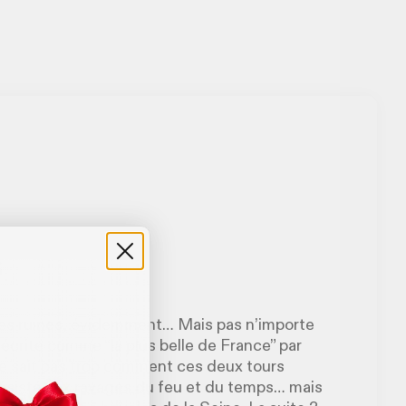
s
 Des ruines, évidemment… Mais pas n’importe
décrite comme “la plus belle de France” par
ne sait pas trop comment ces deux tours
sisté aux ravages du feu et du temps… mais