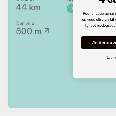
44 km
Intermédiaire
Pour chaque achat 
on vous offre un
kit
Dénivelé
light et biodégrad
500 m ↗
Je découv
Livr