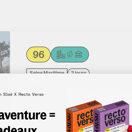
96
Seine Maritime
2 jours
Sur les traces des viking
n Sloé X Recto Verso
Ce que les vikings ont laissé derrière eux ?
 aventure =
lesquelles : celles de l’abbaye de Jumièges, 
Victor Hugo himself. Incendiées en 841, on 
adeaux
blanches immaculées ont miraculeusement ré