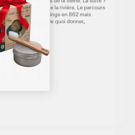
jours vers les boucles de la Seine. La suite ?
 en camping au bord de la rivière. Le parcours
ssi détruite par les vikings en 862 mais
serie très réputée. De quoi donner,