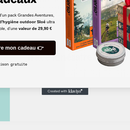
elles seront le climax de ce parcours de deux 
Jolis sentiers forestiers, voies vertes et nuit
se termine à l’abbaye Saint-Wandrille, elle au
d'un pack Grandes Aventures,
reconstruite et devenue entretemps une bras
 d'hygiène outdoor Sloé
ultra
effectivement, des envies de raids…
able, d’une
valeur de
29,90 €
re mon cadeau 👉
Tracé itinéraire
aison gratuite