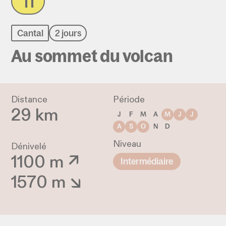
11
Cantal
2 jours
Au sommet du volcan
Distance
Période
29 km
J
F
M
A
M
J
J
A
S
O
N
D
Niveau
Dénivelé
1100 m ↗
Intermédiaire
1570 m ↘