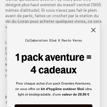
désigné plus haut sommet du massif central (1855
mètres d'altitude). Si vous n'avez pas fait le plein
avant de partir, faites un crochet par la station du
ski du Lioran pour acheter quelques vivres, ce sera
votre seul point de ravitaillement.
Collaboration Sloé X Recto Verso
Une fois au sommet du Plomb du Cantal,
poursuivez sur le chemin de crêt jusqu'au Puy
1 pack aventure =
Brunet, puis au Puy de la Cède et enfin au Puy
Gros. Traversez de belles prairies d'estives. Au
kilomètres 15 (environ), entamez votre descente
4 cadeaux
vers le Gîte de Lafon, votre hébergement pour la
nuit.
Pour chaque achat d'un pack Grandes Aventures,
on vous offre un
kit d'hygiène outdoor Sloé
ultra
light et biodégradable, d’une
valeur de
29,90 €
Hébergement
🏕️ : Bivouac possible et autorisé. Attention aux