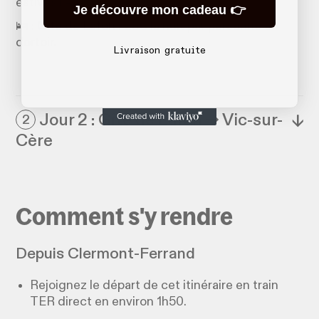
estives l'été.
Je découvre mon cadeau 👉
🛌 :
Gîte de Lafon
: 25€ la nuit par personne en
dortoir.
Livraison gratuite
Jour 2 : Gîte de Lafon → Vic-sur-
↓
2
Cère
Comment s'y rendre
Depuis Clermont-Ferrand
Rejoignez le départ de cet itinéraire en train
TER direct en environ 1h50.