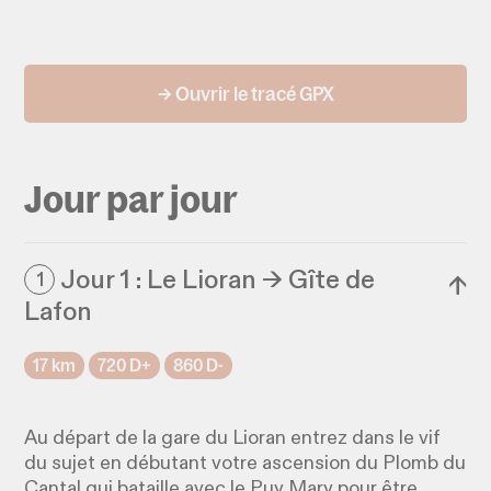
→ Ouvrir le tracé GPX
Jour par jour
Jour 1 : Le Lioran → Gîte de
1
↓
Lafon
17 km
720 D+
860 D-
Au départ de la gare du Lioran entrez dans le vif
du sujet en débutant votre ascension du Plomb du
Cantal qui bataille avec le Puy Mary pour être