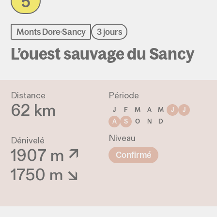
5
Monts Dore-Sancy
3 jours
L’ouest sauvage du Sancy
Distance
Période
62 km
J
F
M
A
M
J
J
A
S
O
N
D
Niveau
Dénivelé
1907 m ↗
Confirmé
1750 m ↘