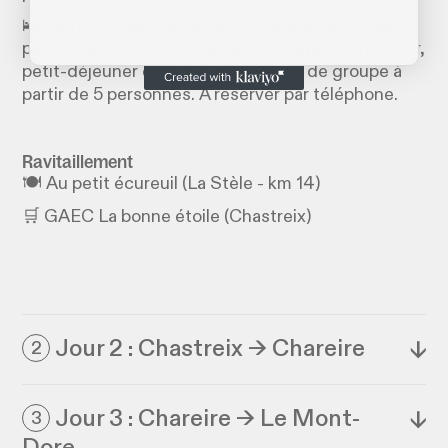
🛌 :
Gîte d'étape de Baffaud
. 21 à 25€ la nuit par
personnes. Possibilité de réserve également dîner,
petit-déjeuner et pique-nique. Tarif de groupe à
partir de 5 personnes. À réserver par téléphone.
Ravitaillement
🍽️ Au petit écureuil (La Stèle - km 14)
🛒 GAEC La bonne étoile (Chastreix)
Jour 2 : Chastreix → Chareire
↓
2
Jour 3 : Chareire → Le Mont-
↓
3
Dore