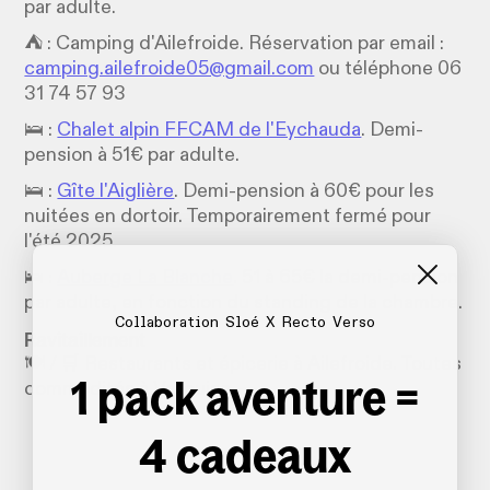
par adulte.
⛺️ : Camping d'Ailefroide. Réservation par email :
camping.ailefroide05@gmail.com
ou téléphone 06
31 74 57 93
🛌 :
Chalet alpin FFCAM de l'Eychauda
. Demi-
pension à 51€ par adulte.
🛌 :
Gîte l'Aiglière
. Demi-pension à 60€ pour les
nuitées en dortoir. Temporairement fermé pour
l'été 2025.
🛌 :
Auberge La Blanche
. 51 à 65€ la demi-pension
par adulte, en fonction du standing de la chambre.
Collaboration Sloé X Recto Verso
Ravitaillement
🍽️ / 🛒 Restaurants et épicerie à Ailefroide. Toutes
1 pack aventure =
commodités à Vallouise.
4 cadeaux