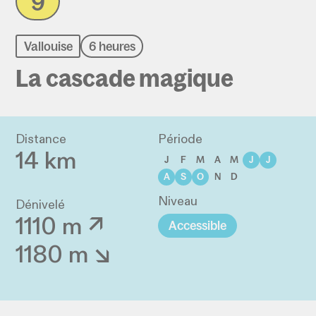
9
Vallouise
6 heures
La cascade magique
Distance
Période
14 km
J
F
M
A
M
J
J
A
S
O
N
D
Niveau
Dénivelé
1110 m ↗
Accessible
1180 m ↘