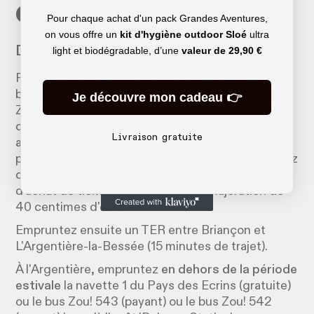
Comment s'y rendre
Pour chaque achat d'un pack Grandes Aventures,
on vous offre un
kit d'hygiène outdoor Sloé
ultra
Depuis Grenoble
light et biodégradable, d’une
valeur de
29,90 €
Rejoignez le départ de cet itinéraire en combinant
bus régulier et TER. Empruntez d'abord la ligne
Je découvre mon cadeau 👉
Zou! 55 à la gare routière de Grenoble et
descendez au terminus. Comptez 24,10€ par
Livraison gratuite
adulte et par voyage. Un tarif dégressif s'applique
pour les groupes à partir de 3 personnes. Réservez
de préférence à l'avance en ligne. Possibilité
d'achat de ticket à bord, avec une majoration de
40 centimes d'euros.
Empruntez ensuite un TER entre Briançon et
L'Argentière-la-Bessée (15 minutes de trajet).
À l'Argentière, empruntez
en dehors de la période
estivale
la navette 1 du Pays des Ecrins (gratuite)
ou le bus Zou! 543 (payant) ou le bus Zou! 542