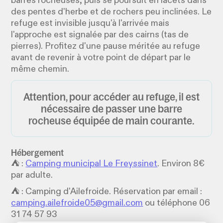
barres rocheuses, puis se poursuit en lacets dans
des pentes d'herbe et de rochers peu inclinées. Le
refuge est invisible jusqu'à l'arrivée mais
l'approche est signalée par des cairns (tas de
pierres). Profitez d'une pause méritée au refuge
avant de revenir à votre point de départ par le
même chemin.
Attention, pour accéder au refuge, il est
nécessaire de passer une barre
rocheuse équipée de main courante.
Hébergement
⛺️ :
Camping municipal Le Freyssinet
. Environ 8€
par adulte.
⛺️ : Camping d'Ailefroide. Réservation par email :
camping.ailefroide05@gmail.com
ou téléphone 06
31 74 57 93