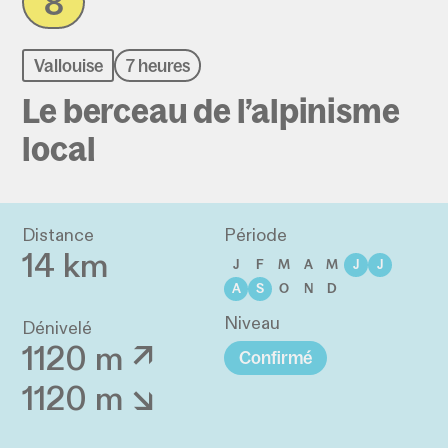
8
Vallouise
7 heures
Le berceau de l’alpinisme
local
Distance
Période
14 km
J
F
M
A
M
J
J
A
S
O
N
D
Niveau
Dénivelé
1120 m ↗
Confirmé
1120 m ↘