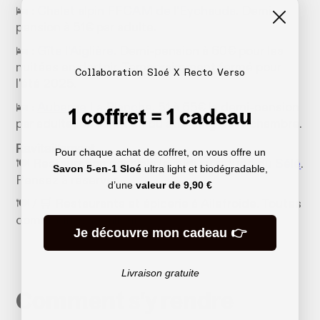
🛌 :
Chalet alpin FFCAM de l'Eychauda
. Demi-
pension à 51€ par adulte.
🛌 :
Gîte l'Aiglière
. Demi-pension à 60€ pour les
nuitées en dortoir. Temporairement fermé pour
Collaboration Sloé X Recto Verso
l'été 2025.
🛌 :
Auberge La Blanche
. 51 à 65€ la demi-pension
1 coffret = 1 cadeau
par adulte, en fonction du standing de la chambre.
Ravitaillement
Pour chaque achat de coffret, on vous offre un
🍽️ Restauration possible le midi au
refuge du Sélé
.
Savon 5-en-1 Sloé
ultra light et biodégradable,
Pensez à réserver.
d’une
valeur de
9,90 €
🍽️ / 🛒 Restaurants et épicerie à Ailefroide. Toutes
commodités à Vallouise.
Je découvre mon cadeau 👉
Livraison gratuite
Comment s'y rendre