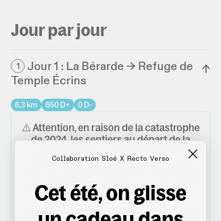
Jour par jour
Jour 1 : La Bérarde → Refuge de
1
↓
Temple Écrins
6,3 km
650 D+
0 D-
⚠️ Attention, en raison de la catastrophe
de 2024, les sentiers au départ de la
Bérarde sont déviés pour garantir la
Collaboration Sloé X Recto Verso
sécurité des randonneurs. Le tracé
actuellement disponible sur cette fiche
Cet été, on glisse
digitale ne reflète pas exactement les
dernières modification sur place.
Consultez le site de l'office du tourisme
un cadeau dans