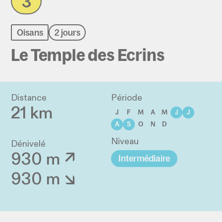
3
Oisans
2 jours
Le Temple des Ecrins
Distance
Période
21 km
J
F
M
A
M
J
J
A
S
O
N
D
Niveau
Dénivelé
930 m ↗
Intermédiaire
930 m ↘