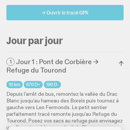
→ Ouvrir le tracé GPX
Jour par jour
Jour 1 : Pont de Corbière →
1
↓
Refuge du Tourond
10 km
670 D+
190 D-
Depuis l'arrêt de bus, remontez la vallée du Drac
Blanc jusqu'au hameau des Borels puis tournez à
gauche vers Les Fermonds. Le petit sentier
parfaitement tracé remonte jusqu'au Refuge du
Tourond. Posez vos sacs au refuge puis envisagez
un aller-retour à la cascade de la Pisse.