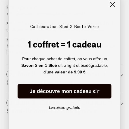
Hébergement
🏕️ : Bivouac impossible ou interdit
🛌 :
Refuge du Tourond
. Demi-pension adulte à
Collaboration Sloé X Recto Verso
56€ par nuit (dortoirs). 22€ la nuitée seule.
Ravitaillement
1 coffret = 1 cadeau
Pas de ravitaillement possible sur l'ensemble de
l'itinéraire.
Pour chaque achat de coffret, on vous offre un
Savon 5-en-1 Sloé
ultra light et biodégradable,
d’une
valeur de
9,90 €
Jour 2 : Refuge du Tourond →
↓
2
Cabane des Parisiens
Je découvre mon cadeau 👉
Jour 3 : Cabane des Parisiens →
↓
3
Livraison gratuite
Saint-Bonnet-en-Champsaur