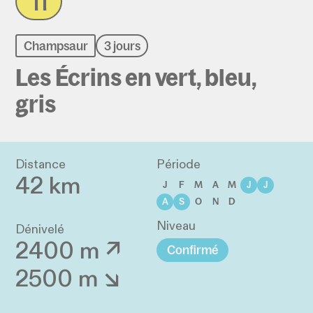
11
Champsaur
3 jours
Les Écrins en vert, bleu,
gris
Distance
Période
42 km
J
F
M
A
M
J
J
A
S
O
N
D
Niveau
Dénivelé
2400 m ↗
Confirmé
2500 m ↘