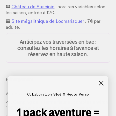
🏰
Château de Suscinio
: horaires variables selon
les saison, entrée à 12€.
🏰
Site mégalithique de Locmariaquer
: 7€ par
adulte.
Anticipez vos traversées en bac :
consultez les horaires à l'avance et
réservez en haute saison.
Hébergement
🏕️ : Bivouac interdit dans le secteur
Collaboration Sloé X Recto Verso
⛺️ :
Camping de la ferme fleurie
: comptez environ
1 pack aventure =
15€ pour deux adultes et un emplacement.