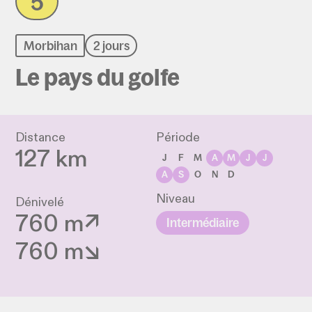
5
Morbihan
2 jours
Le pays du golfe
Distance
Période
127 km
J
F
M
A
M
J
J
A
S
O
N
D
Niveau
Dénivelé
760 m↗
Intermédiaire
760 m↘