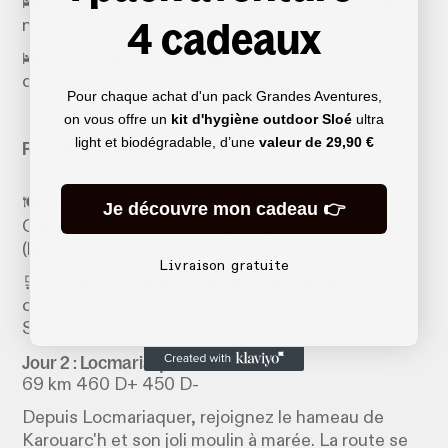
🛌 : Chambre d'hôte
Er Vingle
: environ 110€ par
4 cadeaux
nuit pour deux.
🛌 :
Hôtel de la Voile
: à partir de 77€ la nuit pour
deux personnes (80 à 100€ en pleine saison)
Pour chaque achat d'un pack Grandes Aventures,
on vous offre un
kit d'hygiène outdoor Sloé
ultra
light et biodégradable, d’une
valeur de
29,90 €
Ravitaillement
🍽️ Restaurants à Saint-Gildas-du-Rhuy. La
Je découvre mon cadeau 👉
Cabane des Poissons rouges après Saint-Gildas
(les pieds dans l'eau !).
Livraison gratuite
🛒 Toutes commodités à Vannes ; boulangerie-
café à Saint-Armel ; épicerie à Saint-Jacques et
Saint-Gildas-du-Rhuy.
Jour 2 : Locmariaquer → Vannes
69 km 460 D+ 450 D-
Depuis Locmariaquer, rejoignez le hameau de
Karouarc'h et son joli moulin à marée. La route se