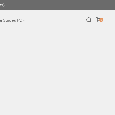
et)
er
Guides PDF
0