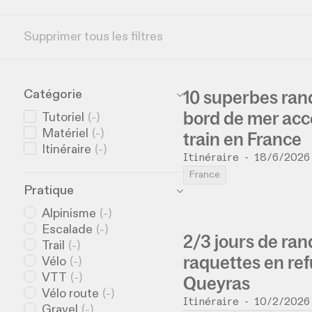
Supprimer tous les filtres
10 superbes ra
Catégorie
bord de mer acc
Tutoriel
(
-
)
Matériel
(
-
)
train en France
Itinéraire
(
-
)
Itinéraire
-
18/6/2026
France
Pratique
Alpinisme
(
-
)
Escalade
(
-
)
2/3 jours de ra
Trail
(
-
)
raquettes en ref
Vélo
(
-
)
VTT
(
-
)
Queyras
Vélo route
(
-
)
Itinéraire
-
10/2/2026
Gravel
(
-
)