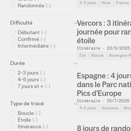
2-3 jours
Hiver
France
Randonnée
(
-
)
Vercors : 3 itinér
Difficulté
journée pour ra
Débutant
(
-
)
étoile
Confirmé
(
-
)
Intermédiaire
(
-
)
Itinéraire
-
23/9/2025
Été
Boucle
Auvergne-
Durée
2-3 jours
(
-
)
Espagne : 4 jour
4-6 jours
(
-
)
dans le Parc nat
7 jours et +
(
-
)
Pics d’Europe
Itinéraire
-
15/7/2025
Type de tracé
4-6 jours
Automne
Biv
Boucle
(
-
)
Étoile
(
-
)
8 jours de rand
Itinérance
(
-
)