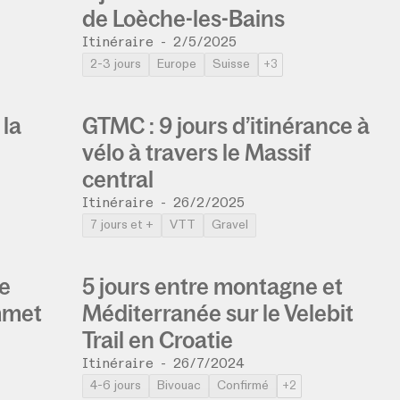
de Loèche-les-Bains
Itinéraire
-
2/5/2025
2-3 jours
Europe
Suisse
+3
 la
GTMC : 9 jours d’itinérance à
vélo à travers le Massif
central
Itinéraire
-
26/2/2025
7 jours et +
VTT
Gravel
e
5 jours entre montagne et
mmet
Méditerranée sur le Velebit
Trail en Croatie
Itinéraire
-
26/7/2024
4-6 jours
Bivouac
Confirmé
+2