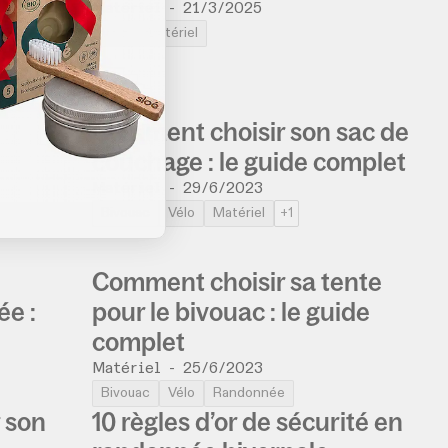
Matériel
-
21/3/2025
Vélo
Matériel
Comment choisir son sac de
couchage : le guide complet
Matériel
-
29/6/2023
Bivouac
Vélo
Matériel
+1
Comment choisir sa tente
e :
pour le bivouac : le guide
complet
Matériel
-
25/6/2023
Bivouac
Vélo
Randonnée
 son
10 règles d’or de sécurité en