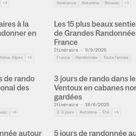
Itinérance
Automne
Bivouac
+4
+5
aires à la
Les 15 plus beaux sentie
ndonner en
de Grandes Randonnée
France
Itinéraire
-
9/9/2025
Rhône-Alpes
France
Randonnée
Toute l’année
+5
s de rando
3 jours de rando dans le
ional des
Ventoux en cabanes no
gardées
Itinéraire
-
18/6/2025
ouac
2-3 jours
Automne
Été
+8
+4
onnée autour
5 jours de randonnée a