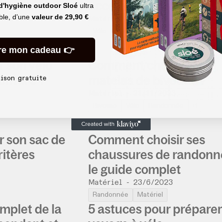
accessoires de vélo ?
 d'hygiène outdoor Sloé
ultra
able, d’une
valeur de
29,90 €
Matériel
-
5/5/2025
Vélo
Matériel
re mon cadeau 👉
 son vélo
Comment choisir son
venture ?
matelas de bivouac ?
aison gratuite
Matériel
-
21/11/2023
Bivouac
Vélo
Randonnée
+1
 son sac de
Comment choisir ses
ritères
chaussures de randonné
le guide complet
Matériel
-
23/6/2023
Randonnée
Matériel
complet de la
5 astuces pour préparer