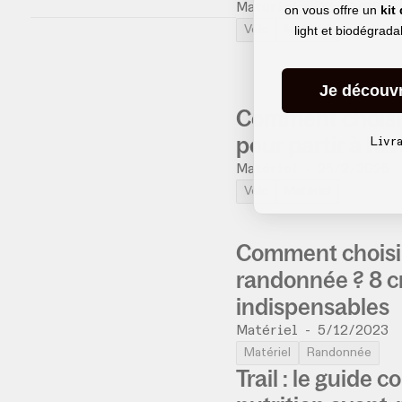
Matériel
-
23/12/2025
on vous offre un
kit
light et biodégrad
Vélo
Matériel
Je découv
Comment choisir
pour partir à l'a
Livr
Matériel
-
25/2/2025
Vélo
Matériel
Comment choisir
randonnée ? 8 c
indispensables
Matériel
-
5/12/2023
Matériel
Randonnée
Trail : le guide 