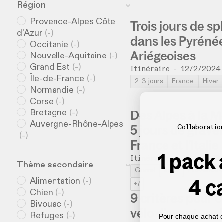
Région
Provence-Alpes Côte
Trois jours de sp
d’Azur
(
-
)
dans les Pyréné
Occitanie
(
-
)
Ariégeoises
Nouvelle-Aquitaine
(
-
)
Grand Est
(
-
)
Itinéraire
-
12/2/2024
Île-de-France
(
-
)
2-3 jours
France
Hiver
Normandie
(
-
)
Corse
(
-
)
Des Alpes à la M
Bretagne
(
-
)
Auvergne-Rhône-Alpes
5 jours de gravel
Collaboratio
(
-
)
France et l’Italie
1 pack
Itinéraire
-
6/11/2023
Thème secondaire
Gravel
Italie
Provence-
4 c
Alimentation
(
-
)
+7
Chien
(
-
)
9 critères pour c
Bivouac
(
-
)
vélo d'aventure
Refuges
(
-
)
Pour chaque achat 