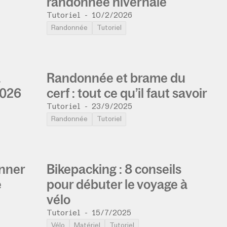
randonnée hivernale
Tutoriel
-
10/2/2026
Randonnée
Tutoriel
à
Randonnée et brame du
2026
cerf : tout ce qu’il faut savoir
Tutoriel
-
23/9/2025
Randonnée
Tutoriel
onner
Bikepacking : 8 conseils
e
pour débuter le voyage à
vélo
Tutoriel
-
15/7/2025
Vélo
Matériel
Tutoriel