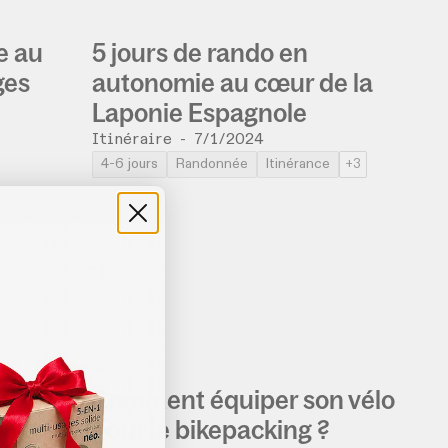
e au
5 jours de rando en
ges
autonomie au cœur de la
Laponie Espagnole
Itinéraire
-
7/1/2024
4-6 jours
Randonnée
Itinérance
+3
Comment équiper son vélo
t
pour le bikepacking ?