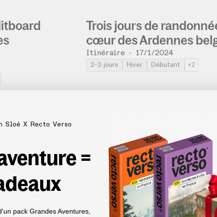
litboard
Trois jours de randonné
es
cœur des Ardennes bel
Itinéraire
-
17/1/2024
2-3 jours
Hiver
Débutant
+2
éditerranée,
 entre la
n Sloé X Recto Verso
 aventure =
Alpes Côte d’Azur
adeaux
hoisir son
Bikepacking : comment
 [VIDÉO]
choisir ses vêtements e
d'un pack Grandes Aventures,