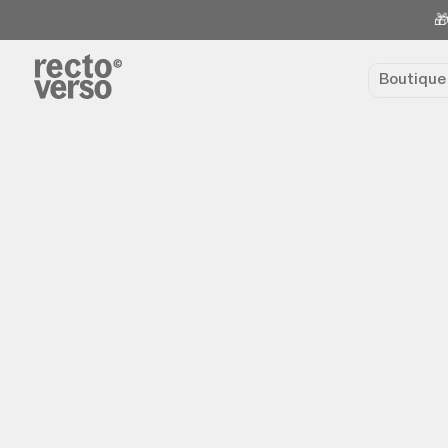
🎁
Boutiqu