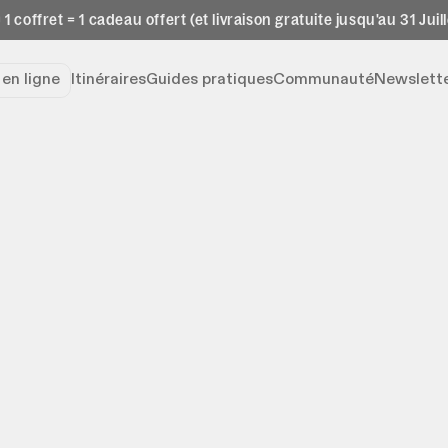
 1 coffret = 1 cadeau offert (et livraison gratuite jusqu'au 31 Juill
e
en ligne
Itinéraires
Guides pratiques
Communauté
Newslett