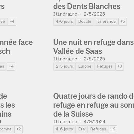
rs
des Dents Blanches
Itinéraire
-
2/5/2025
née
4-6 jours
Boucle
Itinérance
+4
+5
onnée face
Une nuit en refuge dans
tsch
Vallée de Saas
Itinéraire
-
2/5/2025
es
2-3 jours
Europe
Refuges
+4
+3
 de
Quatre jours de rando d
s les
refuge en refuge au so
ins
de la Suisse
4
Itinéraire
-
4/9/2024
tomne
4-6 jours
Été
Refuges
+2
+2