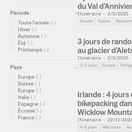
du Val d’Annivie
Période
Itinéraire
-
2/5/2025
Boucle
Suisse
Randon
Toute l’année
(
-
)
Hiver
(
-
)
Automne
(
-
)
3 jours de rand
Été
(
-
)
au glacier d’Ale
Printemps
(
-
)
Itinéraire
-
2/5/2025
2-3 jours
Europe
Refug
Pays
Europe
(
-
)
Suisse
(
-
)
Europe
(
-
)
Irlande : 4 jours
Italie
(
-
)
bikepacking dan
Espagne
(
-
)
Wicklow Mounta
Écosse
(
-
)
France
(
-
)
Itinéraire
-
22/11/202
4-6 jours
Vélo route
Au