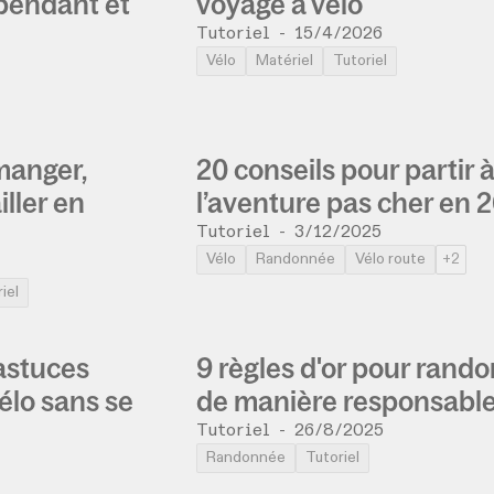
 pendant et
voyage à vélo
Tutoriel
-
15/4/2026
Vélo
Matériel
Tutoriel
anger,
20 conseils pour partir 
iller en
l’aventure pas cher en 
Tutoriel
-
3/12/2025
Vélo
Randonnée
Vélo route
+2
iel
 astuces
9 règles d'or pour rand
élo sans se
de manière responsabl
Tutoriel
-
26/8/2025
Randonnée
Tutoriel