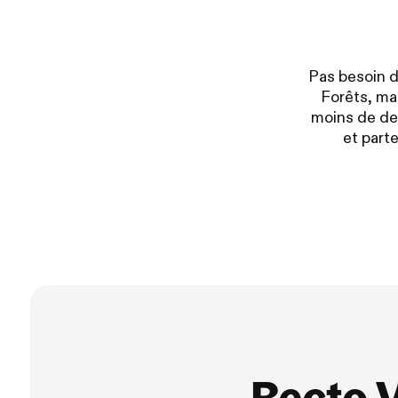
Pas besoin d’
Forêts, mar
moins de deu
et part
Recto V