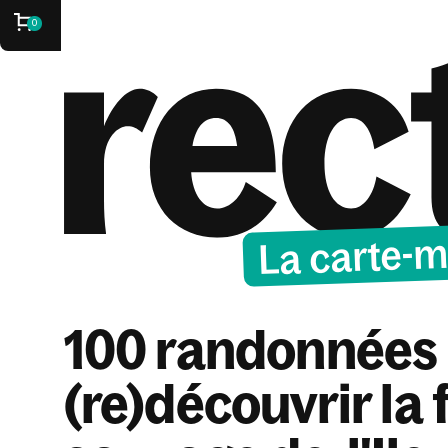
🎁
0
La carte-m
100 randonnées
(re)découvrir la 