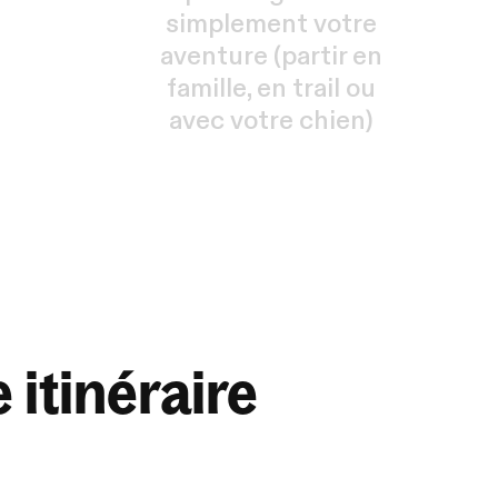
simplement votre
aventure (partir en
famille, en trail ou
avec votre chien)
 itinéraire