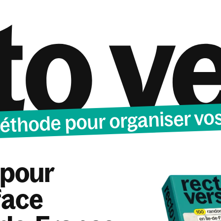
 1 coffret = 1 cadeau offert (et livraison gratuite jusqu'au 31 Juill
éthode pour organiser vo
 pour
face