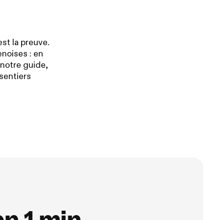
est la preuve.
enoises : en
 notre guide,
sentiers
en 1 min