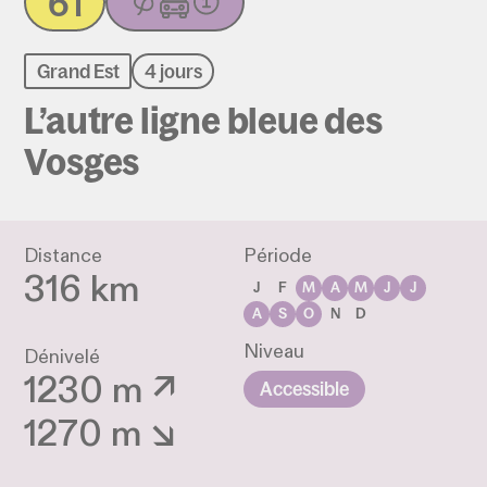
61
Grand Est
4 jours
L’autre ligne bleue des
Vosges
Distance
Période
316 km
J
F
M
A
M
J
J
A
S
O
N
D
Niveau
Dénivelé
1230 m ↗
Accessible
1270 m ↘