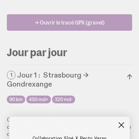
→ Ouvrir le tracé GPX (gravel)
Jour par jour
Jour 1 : Strasbourg →
1
↓
Gondrexange
90 km
450 md+
320 md-
Quittez Strasbourg depuis la gare en passant
devant le Parlement Européen. Trouvez le balisage
de la véloroute V52 et suivez la le long du canal.
Collaboration Sloé X Recto Verso