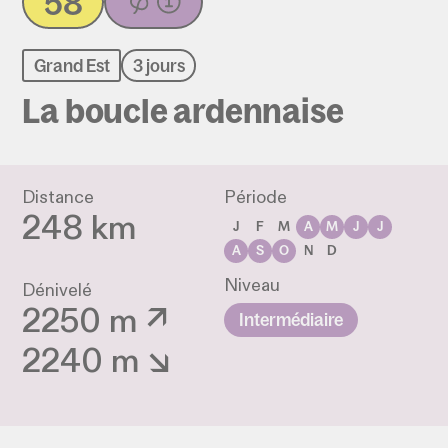
58
Grand Est
3 jours
La boucle ardennaise
Distance
Période
248 km
J
F
M
A
M
J
J
A
S
O
N
D
Niveau
Dénivelé
2250 m ↗
Intermédiaire
2240 m ↘