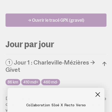
→ Ouvrir le tracé GPX (gravel)
Jour par jour
Jour 1 : Charleville-Mézières →
1
↓
Givet
86 km
410 md+
460 md-
Devant la gare de Charleville, visitez la boulangerie
de la place pour prendre des force avant des filer
Collaboration Sloé X Recto Verso
vers le Nord. Traversez un méandre puis retrouver