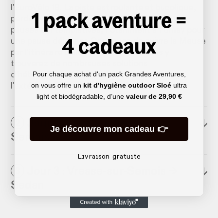
l'EuroVélo 19. La piste est roulante et bucolique,
1 pack aventure =
perdez vous dans votre pensées et faites des
pauses contemplatives, notamment à Fumay pour
4 cadeaux
une pause déjeuner. Continuez de suivre la Meuse
par l'itinéraire balisé jusqu'à Givet. Vous y
trouverez de nombreuses solutions
Pour chaque achat d'un pack Grandes Aventures,
d'hébergement, comme La Jamonette, à
on vous offre un
kit d'hygiène outdoor Sloé
ultra
l'extérieur de la ville à Foisches.
light et biodégradable, d’une
valeur de
29,90 €
Jour 2 : Givet → Vresse-sur-
↓
2
Je découvre mon cadeau 👉
Semois
Livraison gratuite
Jour 3 : Vresse-sur-Semois →
↓
3
Sedan