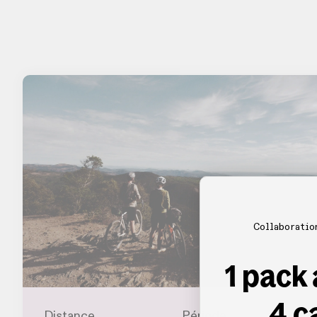
Collaboratio
1 pack
4 c
Distance
Période