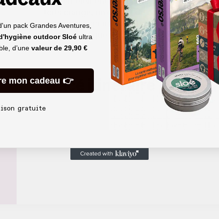
l’entremêlement des pistes qui mènent tantôt
toits orange, un désert de cailloux ou un sanc
odeurs et accompagne follement le concert
d'un pack Grandes Aventures,
qui n’attend que vous, maestros.
 d'hygiène outdoor Sloé
ultra
able, d’une
valeur de
29,90 €
Tracé itinéraire
re mon cadeau 👉
aison gratuite