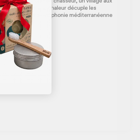
 vers une cabane de chasseur, un village aux
tuaire perdu. Ici, la chaleur décuple les
 des cigales. Une symphonie méditerranéenne