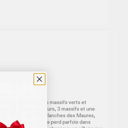
blings. Côté face, des massifs verts et
programme de ces 4 jours, 3 massifs et une
ainte-Baume, roches blanches des Maures,
r le bord de mer. On se perd parfois dans