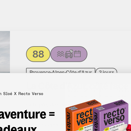
88
Provence-Alpes-Côte d'Azur
3 jours
La Côte d’Azur, côté face
n Sloé X Recto Verso
Côté pile, des plages blindées et des restos 
 aventure =
sauvages qui sont le paradis du gravel ! Au 
sacrée brochette : forêts de chênes de la S
adeaux
collines ocres de l’Esterel, avant de retrouve