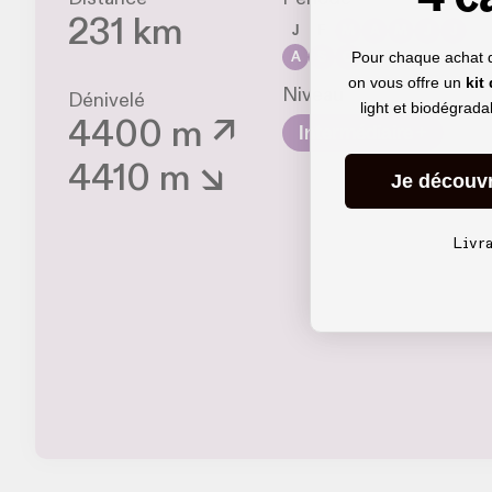
231 km
J
F
M
A
M
J
J
A
S
O
N
D
Pour chaque achat 
on vous offre un
kit
Niveau
Dénivelé
light et biodégrad
4400 m ↗
Intermédiaire +
4410 m ↘
Je découv
Livr