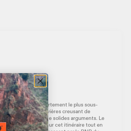
bs
est peut-être le département le plus sous-
par de nombreuses rivières creusant de
ouffle, il a pourtant de solides arguments. Le
ères s'enchaînent sur cet itinéraire tout en