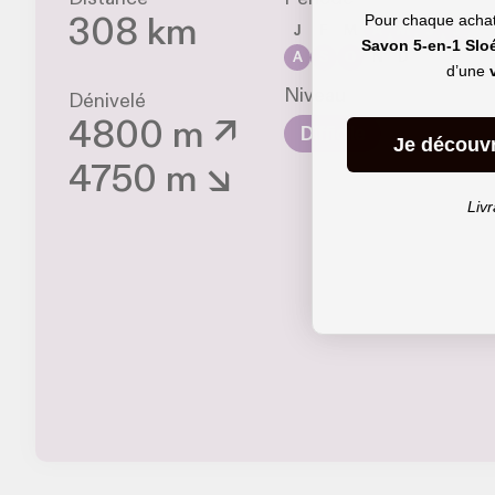
Pour chaque achat 
308 km
J
F
M
A
M
J
J
Savon 5-en-1 Slo
A
S
O
N
D
d’une
Niveau
Dénivelé
4800 m ↗
Difficile
Je découv
4750 m ↘
Livr