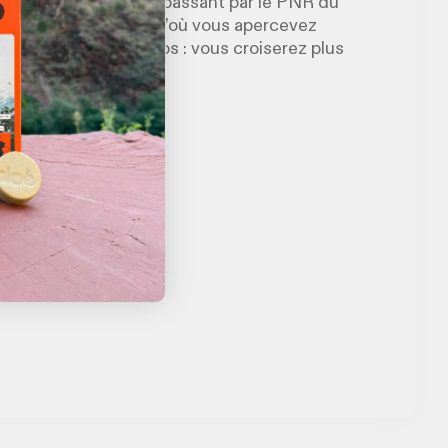
on à Montbéliard en passant par le PNR du
et le Crêt Monniot d’où vous apercevez
ud et de ravito dingos : vous croiserez plus
s de billets.