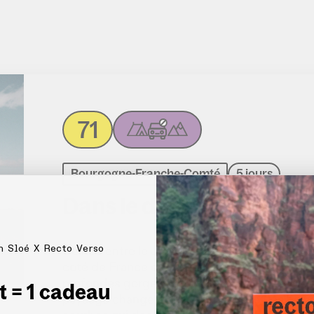
71
Bourgogne-Franche-Comté
5 jours
Dans le dur dans le Dou
n Sloé X Recto Verso
Coincé entre le Jura et les Vosges, le Doubs 
coté de France en matière de vélo. Traversé 
profondes gorges et des vallées à couper le s
et = 1 cadeau
paysage change à chaque instant et les belvéd