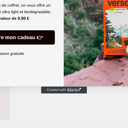
courbes qui dessinent un grand S de Besanç
de coffret, on vous offre un
Doubs Horloger, les méandres du Dessoubre 
é
ultra light et biodégradable,
même le mont Blanc. Cinq jours de vélo costa
valeur de
9,90 €
de distributeurs de Comté que de distributeur
re mon cadeau 👉
Tracé itinéraire
aison gratuite