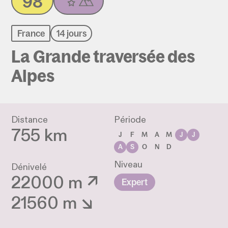
98
France
14 jours
La Grande traversée des
Alpes
Distance
Période
755 km
J
F
M
A
M
J
J
A
S
O
N
D
Niveau
Dénivelé
22000 m ↗
Expert
21560 m ↘