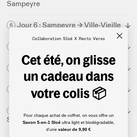
Sampeyre
Jour 6 : Sampeyre → Ville-Vieille
↓
6
Collaboration Sloé X Recto Verso
Jour 7 : Ville-Vieille → Briançon
↓
7
Cet été, on glisse
Jour 8 : Briançon → Susa
↓
8
un cadeau dans
votre colis 📦
Jour 9 : Susa → Lanslevillard
↓
9
Jour 10 : Lanslevillard → Bourg-
↓
10
Pour chaque achat de coffret, on vous offre un
Saint-Maurice
Savon 5-en-1 Sloé
ultra light et biodégradable,
d’une
valeur de
9,90 €