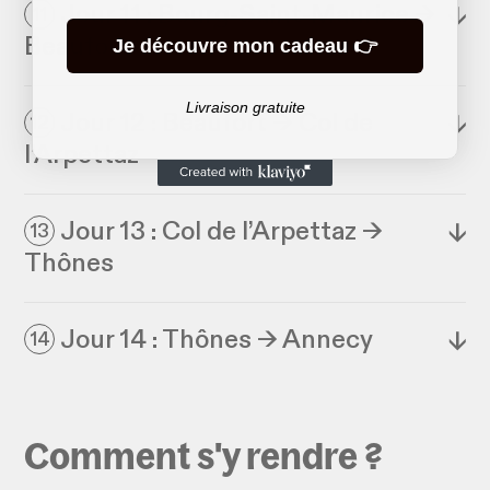
Jour 11 : Bourg-Saint-Maurice →
↓
11
Beaufort
Je découvre mon cadeau 👉
Livraison gratuite
Jour 12 : Beaufort → Col de
↓
12
l’Arpettaz
Jour 13 : Col de l’Arpettaz →
↓
13
Thônes
Jour 14 : Thônes → Annecy
↓
14
Comment s'y rendre ?