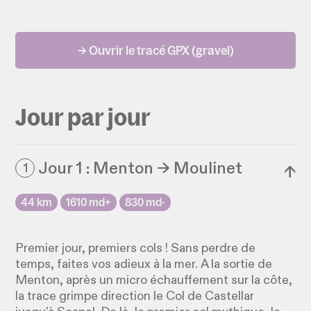
→ Ouvrir le tracé GPX (gravel)
Jour par jour
Jour 1 : Menton → Moulinet
1
↓
44 km
1610 md+
830 md-
Premier jour, premiers cols ! Sans perdre de
temps, faites vos adieux à la mer. A la sortie de
Menton, après un micro échauffement sur la côte,
la trace grimpe direction le Col de Castellar