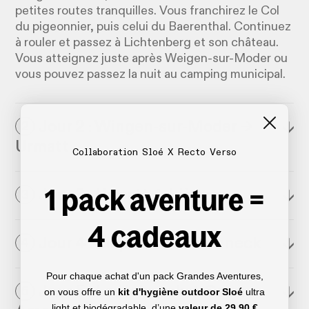
petites routes tranquilles. Vous franchirez le Col
du pigeonnier, puis celui du Baerenthal. Continuez
à rouler et passez à Lichtenberg et son château.
Vous atteignez juste après Weigen-sur-Moder ou
vous pouvez passez la nuit au camping municipal.
Jour 2 : Wingen-sur-Moder →
↓
2
Urmatt
Collaboration Sloé X Recto Verso
1 pack aventure =
Jour 3 : Urmatt → Lièpvre
↓
3
4 cadeaux
Jour 4 : Lièpvre → Le Hohneck
↓
4
Pour chaque achat d'un pack Grandes Aventures,
Jour 5 : Le Hohneck → Saint-
↓
5
on vous offre un
kit d'hygiène outdoor Sloé
ultra
light et biodégradable, d’une
valeur de
29,90 €