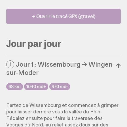
→ Ouvrir le tracé GPX (gravel)
Jour par jour
Jour 1 : Wissembourg → Wingen-
1
↓
sur-Moder
68 km
1040 md+
970 md-
Partez de Wissembourg et commencez à grimper
pour laisser derrière vous la vallée du Rhin.
Pédalez ensuite pour faire la traversée des
Vosges du Nord, au relief assez doux sur des