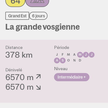
64
Grand Est
6 jours
La grande vosgienne
Distance
Période
378 km
J
F
M
A
M
J
J
A
S
O
N
D
Niveau
Dénivelé
6570 m ↗
Intermédiaire +
6570 m ↘