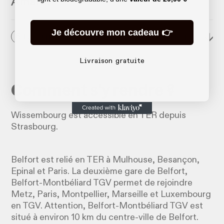
Amarin
Je découvre mon cadeau 👉
Jour 6 : Saint-Amarin → Belfort
↓
6
Livraison gratuite
Comment s'y rendre ?
Wissembourg est accessible en TER depuis
Strasbourg.
Belfort est relié en TER à Mulhouse, Besançon,
Epinal et Paris. La deuxième gare de Belfort,
Belfort-Montbéliard TGV permet de rejoindre
Metz, Paris, Montpellier, Marseille et Luxembourg
en TGV. Attention, Belfort-Montbéliard TGV est
situé à environ 10 km du centre-ville de Belfort.