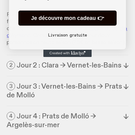
Pour dormir en bivouac, montez au refuge
Je découvre mon cadeau 👉
forestier de la Moulin (4 places). Pour dormir au
chaud, réservez une chambre aux
Loges du Jardin
d’Aymeric
. Comptez 100€ la nuit pour deux
Livraison gratuite
personnes en haute saison (76€ en basse saison).
Jour 2 : Clara → Vernet-les-Bains
↓
2
Jour 3 : Vernet-les-Bains → Prats
↓
3
de Molló
Jour 4 : Prats de Molló →
↓
4
Argelès-sur-mer