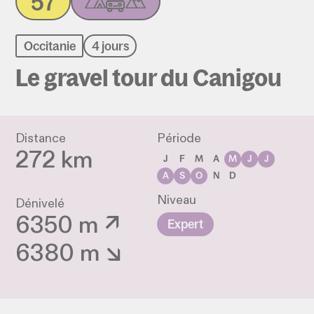
57
Occitanie
4 jours
Le gravel tour du Canigou
Distance
Période
272 km
J
F
M
A
M
J
J
A
S
O
N
D
Niveau
Dénivelé
6350 m ↗
Expert
6380 m ↘