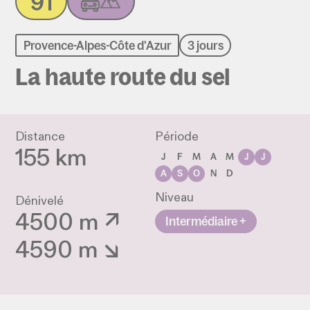
91
Provence-Alpes-Côte d'Azur
3 jours
La haute route du sel
Distance
Période
155 km
J
F
M
A
M
J
J
A
S
O
N
D
Niveau
Dénivelé
4500 m ↗
Intermédiaire +
4590 m ↘