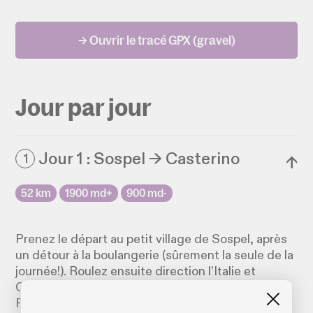
→ Ouvrir le tracé GPX (gravel)
Jour par jour
Jour 1 : Sospel → Casterino
1
↓
52 km
1900 md+
900 md-
Prenez le départ au petit village de Sospel, après
un détour à la boulangerie (sûrement la seule de la
journée!). Roulez ensuite direction l’Italie et
Olivetta, pour bifurquer et emprunter la piste de
Paula qui rejoint le col de Brouis. Une fois en haut,