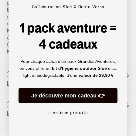
profitez de a descente dans la vallée direction le
Collaboration Sloé X Recto Verso
Breil sur Roya. De là, récupérez un revêtement
route qui longe la Roya. Continuez de monter, et
1 pack aventure =
regardez bien sur votre droite, vous croiserez
Maialino la mascotte des gorges du Paganin : un
énorme cochon peint sur un rocher ! Arrivés à
4 cadeaux
Casterino, vous pourrez loger à l'Auberge Marie
Madeleine (pas de camping environnants).
Pour chaque achat d'un pack Grandes Aventures,
on vous offre un
kit d'hygiène outdoor Sloé
ultra
Jour 2 : Casterino → Refuge Don
↓
2
light et biodégradable, d’une
valeur de
29,90 €
Barbara
Je découvre mon cadeau 👉
Jour 3 : Refuge Don Barbara →
↓
3
Breil-sur-Roya
Livraison gratuite